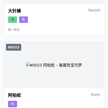
Beedrill
大针蜂
虫
毒
第一世代
#0023
Ekans
阿柏蛇
毒