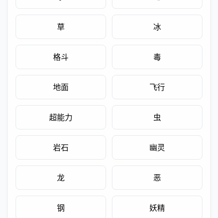
草
冰
格斗
毒
地面
飞行
超能力
虫
岩石
幽灵
龙
恶
钢
妖精