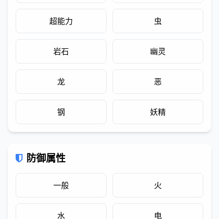
超能力
虫
岩石
幽灵
龙
恶
钢
妖精
防御属性
一般
火
水
电