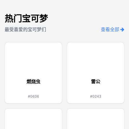
热门宝可梦
最受喜爱的宝可梦们
查看全部
燃烧虫
雷公
虫
火
电
#0636
#0243