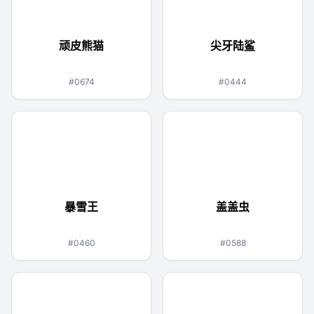
顽皮熊猫
尖牙陆鲨
格斗
龙
地面
#0674
#0444
暴雪王
盖盖虫
草
冰
虫
#0460
#0588