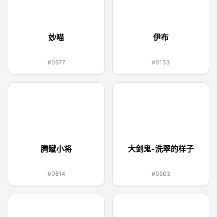
妙喵
伊布
超能力
一般
#0677
#0133
腾蹴小将
大剑鬼-洗翠的样子
火
水
恶
#0814
#0503