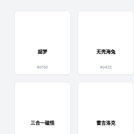
超梦
无壳海兔
超能力
水
#0150
#0422
三合一磁怪
雷吉洛克
电
钢
岩石