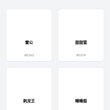
雷公
甜甜萤
电
虫
#0243
#0314
刺龙王
睡睡菇
水
龙
草
妖精