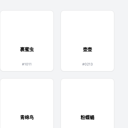
裹蜜虫
壶壶
草
龙
虫
岩石
#1011
#0213
青绵鸟
粉蝶蛹
一般
飞行
虫