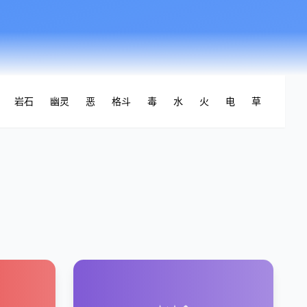
代
岩石
幽灵
恶
格斗
毒
水
火
电
草
虫