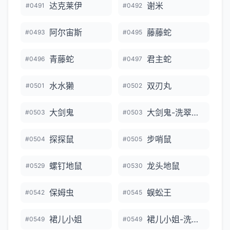
达克莱伊
谢米
#0491
#0492
阿尔宙斯
藤藤蛇
#0493
#0495
青藤蛇
君主蛇
#0496
#0497
水水獭
双刃丸
#0501
#0502
大剑鬼
大剑鬼-洗翠的样子
#0503
#0503
探探鼠
步哨鼠
#0504
#0505
螺钉地鼠
龙头地鼠
#0529
#0530
保姆虫
蜈蚣王
#0542
#0545
裙儿小姐
裙儿小姐-洗翠的样子
#0549
#0549