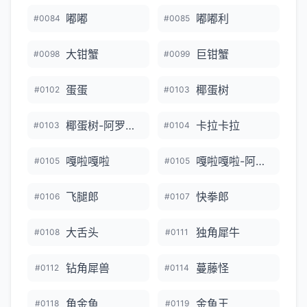
嘟嘟
嘟嘟利
#0084
#0085
大钳蟹
巨钳蟹
#0098
#0099
蛋蛋
椰蛋树
#0102
#0103
椰蛋树-阿罗拉的样子
卡拉卡拉
#0103
#0104
嘎啦嘎啦
嘎啦嘎啦-阿罗拉的样子
#0105
#0105
飞腿郎
快拳郎
#0106
#0107
大舌头
独角犀牛
#0108
#0111
钻角犀兽
蔓藤怪
#0112
#0114
角金鱼
金鱼王
#0118
#0119