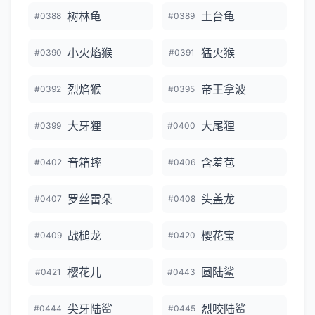
树林龟
土台龟
#0388
#0389
小火焰猴
猛火猴
#0390
#0391
烈焰猴
帝王拿波
#0392
#0395
大牙狸
大尾狸
#0399
#0400
音箱蟀
含羞苞
#0402
#0406
罗丝雷朵
头盖龙
#0407
#0408
战槌龙
樱花宝
#0409
#0420
樱花儿
圆陆鲨
#0421
#0443
尖牙陆鲨
烈咬陆鲨
#0444
#0445