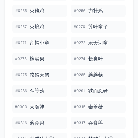
火稚鸡
力壮鸡
#0255
#0256
火焰鸡
莲叶童子
#0257
#0270
莲帽小童
乐天河童
#0271
#0272
橡实果
长鼻叶
#0273
#0274
狡猾天狗
蘑蘑菇
#0275
#0285
斗笠菇
铁面忍者
#0286
#0291
大嘴娃
毒蔷薇
#0303
#0315
溶食兽
吞食兽
#0316
#0317