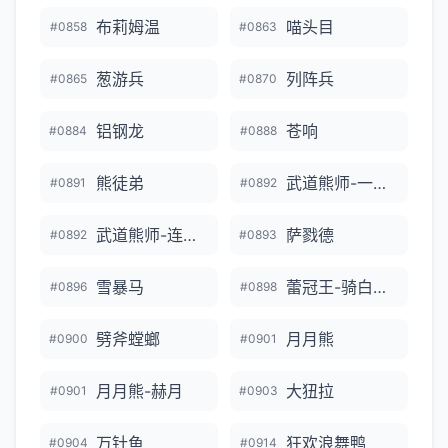
布莉姆温
喵头目
#0858
#0863
葱游兵
列阵兵
#0865
#0870
铝钢龙
苍响
#0884
#0888
熊徒弟
武道熊师-一击流
#0891
#0892
武道熊师-连击流
萨戮德
#0892
#0893
雪暴马
蕾冠王-骑白马的样子
#0896
#0898
劈斧螳螂
月月熊
#0900
#0901
月月熊-赫月
大狃拉
#0901
#0903
万针鱼
狂欢浪舞鸭
#0904
#0914