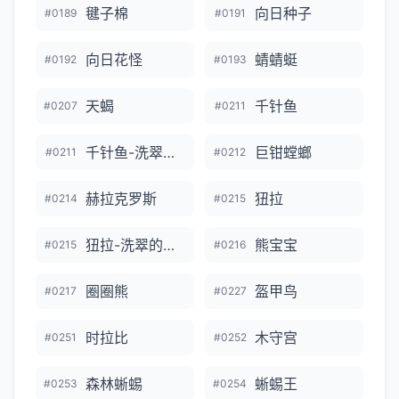
毽子棉
向日种子
#0189
#0191
向日花怪
蜻蜻蜓
#0192
#0193
天蝎
千针鱼
#0207
#0211
千针鱼-洗翠的样子
巨钳螳螂
#0211
#0212
赫拉克罗斯
狃拉
#0214
#0215
狃拉-洗翠的样子
熊宝宝
#0215
#0216
圈圈熊
盔甲鸟
#0217
#0227
时拉比
木守宫
#0251
#0252
森林蜥蜴
蜥蜴王
#0253
#0254