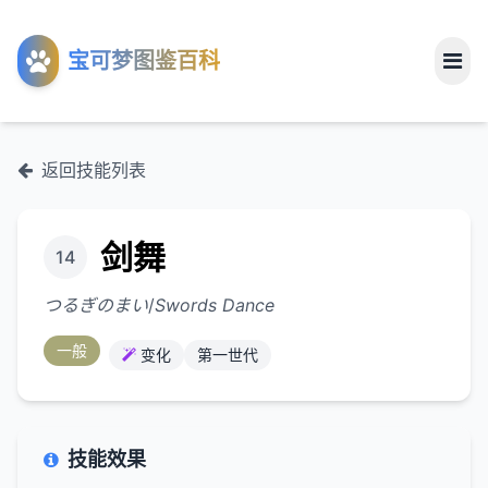
工具
宝可梦图鉴百科
关于
返回技能列表
剑舞
14
つるぎのまい
/
Swords Dance
一般
变化
第一世代
技能效果