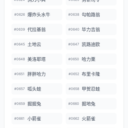
爆炸头水牛
勾帕路翁
#0626
#0638
代拉基翁
毕力吉翁
#0639
#0640
土地云
凯路迪欧
#0645
#0647
美洛耶塔
哈力栗
#0648
#0650
胖胖哈力
布里卡隆
#0651
#0652
呱头蛙
甲贺忍蛙
#0657
#0658
掘掘兔
掘地兔
#0659
#0660
小箭雀
火箭雀
#0661
#0662