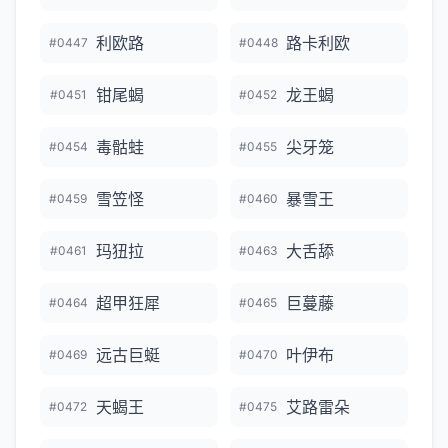
利欧路
路卡利欧
#0447
#0448
钳尾蝎
龙王蝎
#0451
#0452
毒骷蛙
尖牙笼
#0454
#0455
雪笠怪
暴雪王
#0459
#0460
玛狃拉
大舌舔
#0461
#0463
超甲狂犀
巨蔓藤
#0464
#0465
远古巨蜓
叶伊布
#0469
#0470
天蝎王
艾路雷朵
#0472
#0475