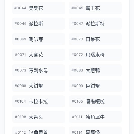
臭臭花
霸王花
#0044
#0045
派拉斯
派拉斯特
#0046
#0047
喇叭芽
口呆花
#0069
#0070
大食花
玛瑙水母
#0071
#0072
毒刺水母
大葱鸭
#0073
#0083
大钳蟹
巨钳蟹
#0098
#0099
卡拉卡拉
嘎啦嘎啦
#0104
#0105
大舌头
独角犀牛
#0108
#0111
钻角犀兽
蔓藤怪
#0112
#0114