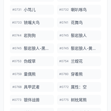
小笃儿
喇叭啄鸟
#0731
#0732
铳嘴大鸟
花舞鸟
#0733
#0741
岩狗狗
鬃岩狼人
#0744
#0745
鬃岩狼人-黑夜的样子
鬃岩狼人-黄昏的样子
#0745
#0745
伪螳草
兰螳花
#0753
#0754
童偶熊
穿着熊
#0759
#0760
具甲武者
属性：空
#0768
#0772
银伴战兽
树枕尾熊
#0773
#0775