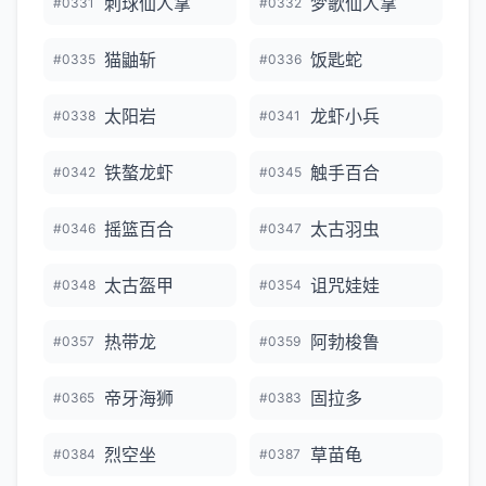
刺球仙人掌
梦歌仙人掌
#0331
#0332
猫鼬斩
饭匙蛇
#0335
#0336
太阳岩
龙虾小兵
#0338
#0341
铁螯龙虾
触手百合
#0342
#0345
摇篮百合
太古羽虫
#0346
#0347
太古盔甲
诅咒娃娃
#0348
#0354
热带龙
阿勃梭鲁
#0357
#0359
帝牙海狮
固拉多
#0365
#0383
烈空坐
草苗龟
#0384
#0387