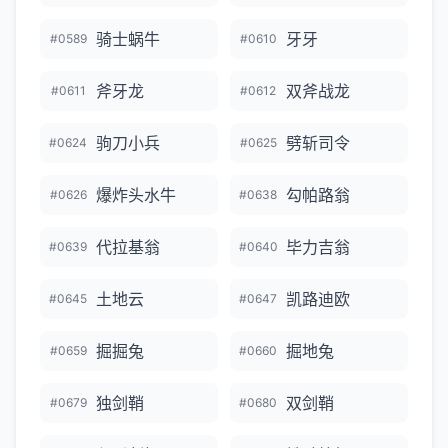
骑士蜗牛
牙牙
#0589
#0610
斧牙龙
双斧战龙
#0611
#0612
驹刀小兵
劈斩司令
#0624
#0625
爆炸头水牛
勾帕路翁
#0626
#0638
代拉基翁
毕力吉翁
#0639
#0640
土地云
凯路迪欧
#0645
#0647
掘掘兔
掘地兔
#0659
#0660
独剑鞘
双剑鞘
#0679
#0680