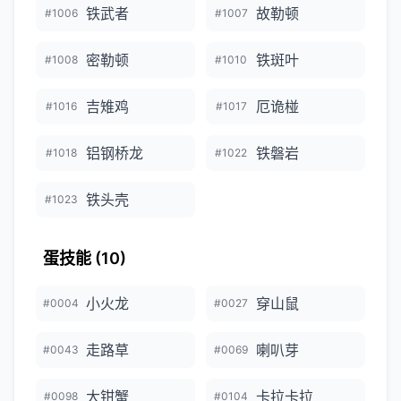
铁武者
故勒顿
#1006
#1007
密勒顿
铁斑叶
#1008
#1010
吉雉鸡
厄诡椪
#1016
#1017
铝钢桥龙
铁磐岩
#1018
#1022
铁头壳
#1023
蛋技能 (10)
小火龙
穿山鼠
#0004
#0027
走路草
喇叭芽
#0043
#0069
大钳蟹
卡拉卡拉
#0098
#0104