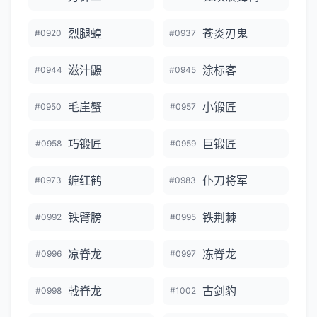
烈腿蝗
苍炎刃鬼
#0920
#0937
滋汁鼹
涂标客
#0944
#0945
毛崖蟹
小锻匠
#0950
#0957
巧锻匠
巨锻匠
#0958
#0959
缠红鹤
仆刀将军
#0973
#0983
铁臂膀
铁荆棘
#0992
#0995
凉脊龙
冻脊龙
#0996
#0997
戟脊龙
古剑豹
#0998
#1002