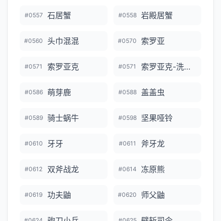
石居蟹
岩殿居蟹
#0557
#0558
头巾混混
索罗亚
#0560
#0570
索罗亚克
索罗亚克-洗翠的样子
#0571
#0571
萌芽鹿
盖盖虫
#0586
#0588
骑士蜗牛
坚果哑铃
#0589
#0598
牙牙
斧牙龙
#0610
#0611
双斧战龙
冻原熊
#0612
#0614
功夫鼬
师父鼬
#0619
#0620
驹刀小兵
劈斩司令
#0624
#0625