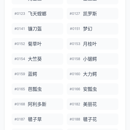
飞天螳螂
凯罗斯
#0123
#0127
镰刀盔
梦幻
#0141
#0151
菊草叶
月桂叶
#0152
#0153
大竺葵
小锯鳄
#0154
#0158
蓝鳄
大力鳄
#0159
#0160
芭瓢虫
安瓢虫
#0165
#0166
阿利多斯
美丽花
#0168
#0182
毽子草
毽子花
#0187
#0188