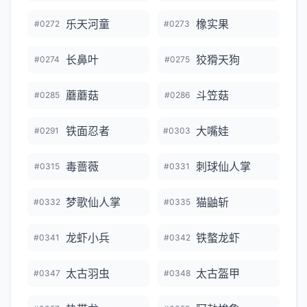
乐天河童
橡实果
#0272
#0273
长鼻叶
狡猾天狗
#0274
#0275
蘑蘑菇
斗笠菇
#0285
#0286
铁面忍者
大嘴娃
#0291
#0303
毒蔷薇
刺球仙人掌
#0315
#0331
梦歌仙人掌
猫鼬斩
#0332
#0335
龙虾小兵
铁螯龙虾
#0341
#0342
太古羽虫
太古盔甲
#0347
#0348