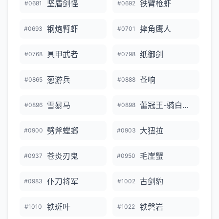
坚盾剑怪
铁臂枪虾
#0681
#0692
钢炮臂虾
摔角鹰人
#0693
#0701
具甲武者
纸御剑
#0768
#0798
葱游兵
苍响
#0865
#0888
雪暴马
蕾冠王-骑白马的样子
#0896
#0898
劈斧螳螂
大狃拉
#0900
#0903
苍炎刃鬼
毛崖蟹
#0937
#0950
仆刀将军
古剑豹
#0983
#1002
铁斑叶
铁磐岩
#1010
#1022