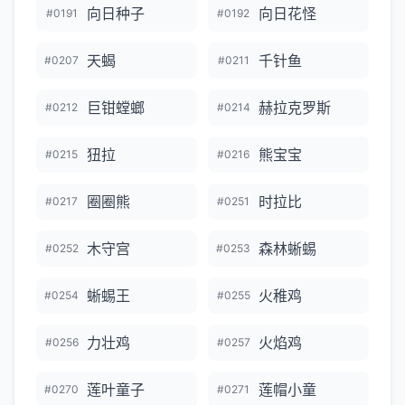
向日种子
向日花怪
#0191
#0192
天蝎
千针鱼
#0207
#0211
巨钳螳螂
赫拉克罗斯
#0212
#0214
狃拉
熊宝宝
#0215
#0216
圈圈熊
时拉比
#0217
#0251
木守宫
森林蜥蜴
#0252
#0253
蜥蜴王
火稚鸡
#0254
#0255
力壮鸡
火焰鸡
#0256
#0257
莲叶童子
莲帽小童
#0270
#0271