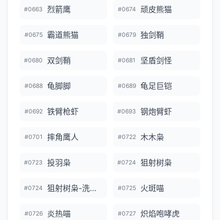
烈箭鹰
顽皮熊猫
#0663
#0674
霸道熊猫
独剑鞘
#0675
#0679
双剑鞘
坚盾剑怪
#0680
#0681
龟脚脚
龟足巨铠
#0688
#0689
铁臂枪虾
钢炮臂虾
#0692
#0693
摔角鹰人
木木枭
#0701
#0722
投羽枭
狙射树枭
#0723
#0724
狙射树枭-洗翠的样子
火斑喵
#0724
#0725
炎热喵
炽焰咆哮虎
#0726
#0727