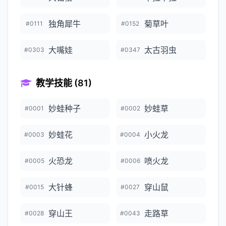
独角犀牛
菊草叶
#0111
#0152
大嘴娃
太古羽虫
#0303
#0347
教学技能 (81)
妙蛙种子
妙蛙草
#0001
#0002
妙蛙花
小火龙
#0003
#0004
火恐龙
喷火龙
#0005
#0006
大针蜂
穿山鼠
#0015
#0027
穿山王
走路草
#0028
#0043