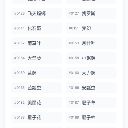
飞天螳螂
凯罗斯
#0123
#0127
化石盔
梦幻
#0141
#0151
菊草叶
月桂叶
#0152
#0153
大竺葵
小锯鳄
#0154
#0158
蓝鳄
大力鳄
#0159
#0160
芭瓢虫
安瓢虫
#0165
#0166
美丽花
毽子草
#0182
#0187
毽子花
毽子棉
#0188
#0189