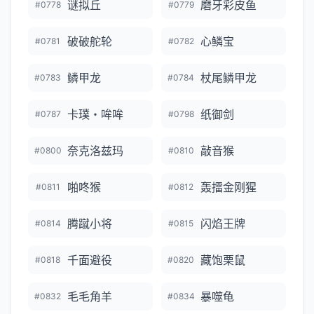
谜拟丘
磨牙彩皮鱼
#0778
#0779
破破舵轮
心鳞宝
#0781
#0782
鳞甲龙
杖尾鳞甲龙
#0783
#0784
卡璞・哞哞
纸御剑
#0787
#0798
奈克洛兹玛
敲音猴
#0800
#0810
啪咚猴
轰擂金刚猩
#0811
#0812
腾蹴小将
闪焰王牌
#0814
#0815
千面避役
藏饱栗鼠
#0818
#0820
毛毛角羊
暴噬龟
#0832
#0834