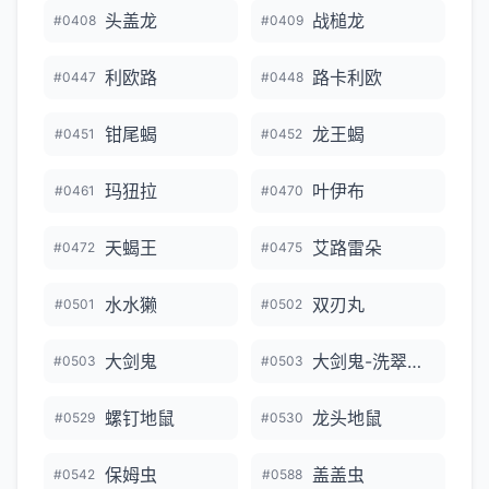
头盖龙
战槌龙
#0408
#0409
利欧路
路卡利欧
#0447
#0448
钳尾蝎
龙王蝎
#0451
#0452
玛狃拉
叶伊布
#0461
#0470
天蝎王
艾路雷朵
#0472
#0475
水水獭
双刃丸
#0501
#0502
大剑鬼
大剑鬼-洗翠的样子
#0503
#0503
螺钉地鼠
龙头地鼠
#0529
#0530
保姆虫
盖盖虫
#0542
#0588