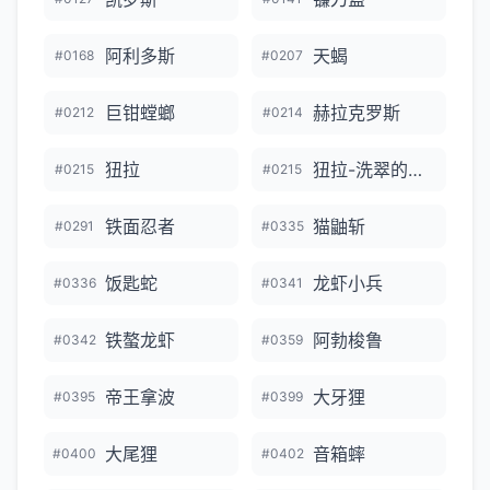
阿利多斯
天蝎
#0168
#0207
巨钳螳螂
赫拉克罗斯
#0212
#0214
狃拉
狃拉-洗翠的样子
#0215
#0215
铁面忍者
猫鼬斩
#0291
#0335
饭匙蛇
龙虾小兵
#0336
#0341
铁螯龙虾
阿勃梭鲁
#0342
#0359
帝王拿波
大牙狸
#0395
#0399
大尾狸
音箱蟀
#0400
#0402