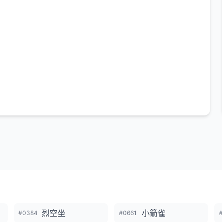
烈空坐
小箭雀
#0384
#0661