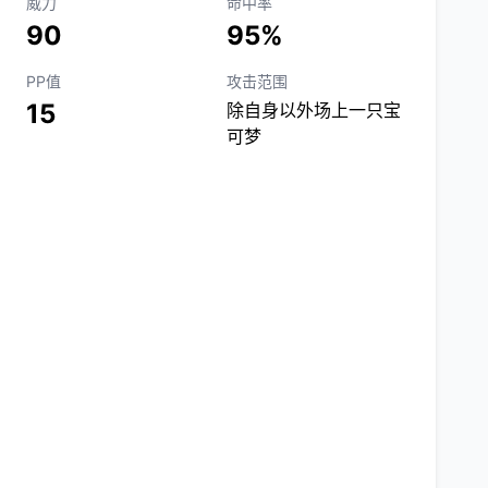
威力
命中率
90
95%
PP值
攻击范围
15
除自身以外场上一只宝
可梦