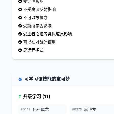
受守住影响
不受魔法反射影响
不可以被抢夺
受鹦鹉学舌影响
受王者之证等类似道具影响
可以在对战外使用
是远程招式
可学习该技能的宝可梦
升级学习 (11)
化石翼龙
暴飞龙
#0142
#0373