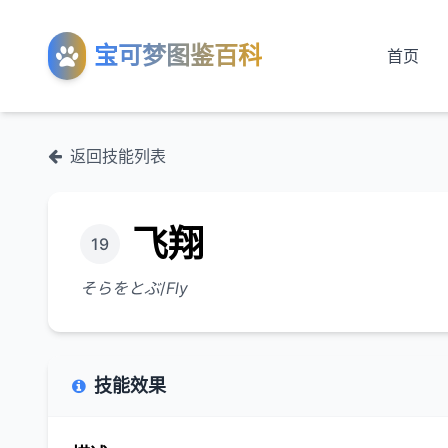
宝可梦图鉴百科
首页
返回技能列表
飞翔
19
そらをとぶ
/
Fly
技能效果