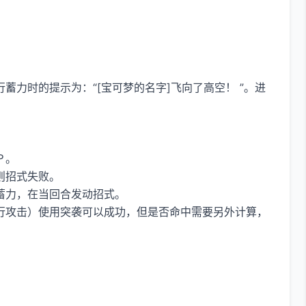
力时的提示为：“[宝可梦的名字]飞向了高空！ ”。进
Ｐ。
则招式失败。
蓄力，在当回合发动招式。
行攻击）使用突袭可以成功，但是否命中需要另外计算，