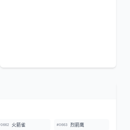
火箭雀
烈箭鹰
#0662
#0663