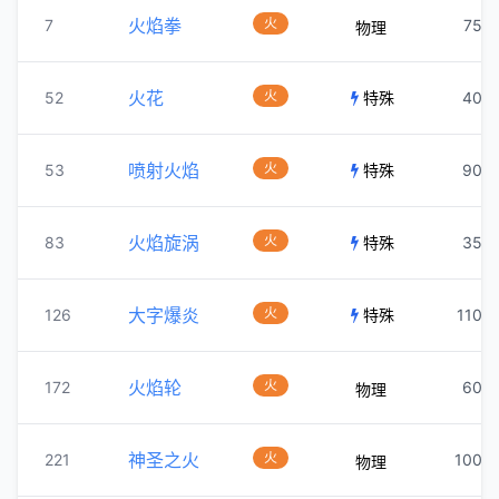
火焰拳
火
7
75
物理
火花
火
52
特殊
40
喷射火焰
火
53
特殊
90
火焰旋涡
火
83
特殊
35
大字爆炎
火
126
特殊
110
火焰轮
火
172
60
物理
神圣之火
火
221
100
物理