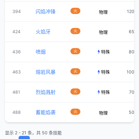
闪焰冲锋
火
394
120
物理
火焰牙
火
424
65
物理
喷烟
火
436
特殊
80
熔岩风暴
火
463
特殊
100
烈焰溅射
火
481
特殊
70
蓄能焰袭
火
488
50
物理
显示 2 - 21 条，共 50 条技能