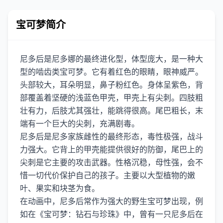
宝可梦简介
尼多后是尼多娜的最终进化型，体型庞大，是一种大
型的啮齿类宝可梦。它有着红色的眼睛，眼神威严。
头部较大，耳朵明显，鼻子粉红色。身体呈紫色，背
部覆盖着坚硬的浅蓝色甲壳，甲壳上有尖刺。四肢粗
壮有力，后肢尤其强壮，能跳得很高。尾巴粗长，末
端有一个巨大的尖刺，充满剧毒。
尼多后是尼多家族雌性的最终形态，毒性极强，战斗
力强大。它背上的甲壳能提供很好的防御，尾巴上的
尖刺是它主要的攻击武器。性格沉稳，母性强，会不
惜一切代价保护自己的孩子。主要以大型植物的嫩
叶、果实和块茎为食。
在动画中，尼多后常作为强大的野生宝可梦出现，例
如在《宝可梦：钻石与珍珠》中，曾有一只尼多后在