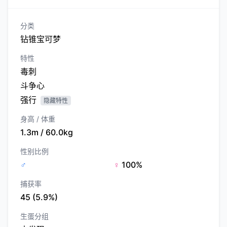
分类
钻锥宝可梦
特性
毒刺
斗争心
强行
隐藏特性
身高 / 体重
1.3m / 60.0kg
性别比例
♂
♀
100%
捕获率
45 (5.9%)
生蛋分组