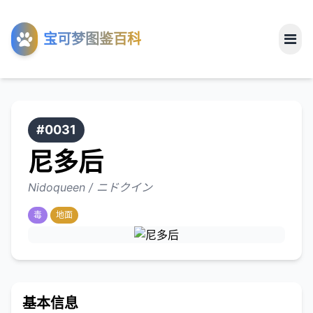
工具
宝可梦图鉴百科
关于
#0031
尼多后
Nidoqueen / ニドクイン
毒
地面
基本信息