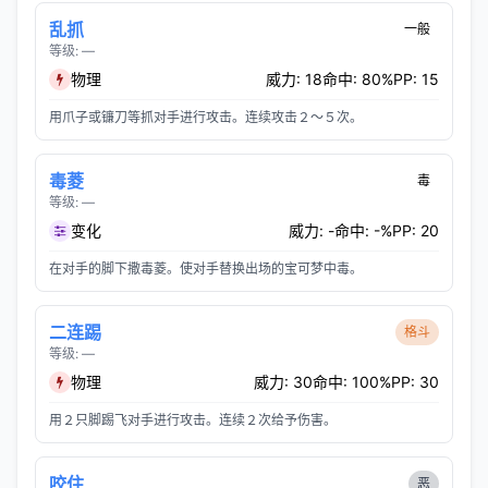
乱抓
一般
等级: —
物理
威力: 18
命中: 80%
PP: 15
用爪子或镰刀等抓对手进行攻击。连续攻击２～５次。
毒菱
毒
等级: —
变化
威力: -
命中: -%
PP: 20
在对手的脚下撒毒菱。使对手替换出场的宝可梦中毒。
二连踢
格斗
等级: —
物理
威力: 30
命中: 100%
PP: 30
用２只脚踢飞对手进行攻击。连续２次给予伤害。
咬住
恶