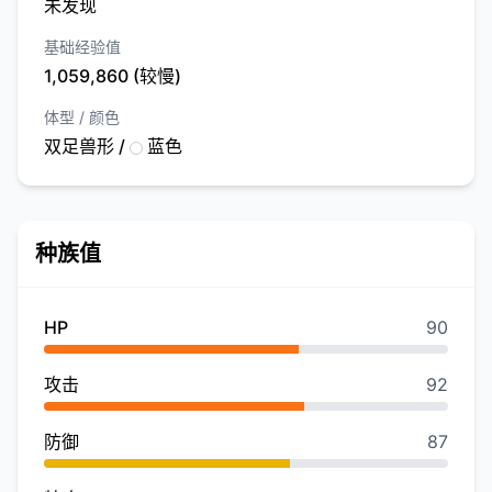
未发现
基础经验值
1,059,860 (较慢)
体型 / 颜色
双足兽形 /
蓝色
种族值
HP
90
攻击
92
防御
87