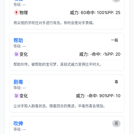
等级: —
物理
威力: 60
命中: 100%
PP: 25
用尖锐的牙咬住对手进行攻击。有时会使对手畏缩。
帮助
一般
等级: —
变化
威力: -
命中: -%
PP: 20
帮助伙伴。被帮助的宝可梦，其招式威力变得比平时大。
剧毒
毒
等级: —
变化
威力: -
命中: 90%
PP: 10
让对手陷入剧毒状态。随着回合的推进，中毒伤害会增加。
吹捧
恶
等级: —