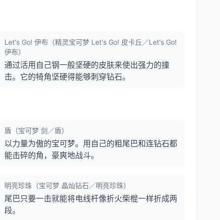
Let's Go! 伊布（精灵宝可梦 Let's Go! 皮卡丘／Let's Go!
伊布）
通过活用自己钢一般坚硬的皮肤来使出强力的撞
击。它的犄角坚硬得能够刺穿钻石。
盾（宝可梦 剑／盾）
以力量为傲的宝可梦。用自己的粗尾巴和连钻石都
能击碎的角，豪爽地战斗。
明亮珍珠（宝可梦 晶灿钻石／明亮珍珠）
尾巴只要一击就能将电线杆像折火柴棍一样折成两
段。