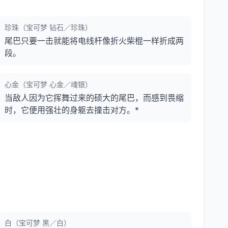
珍珠（宝可梦 钻石／珍珠）
尾巴只要一击就能将电线杆像折火柴棍一样折成两
段。
心金（宝可梦 心金／魂银）
当敌人因为它挥舞过来的硕大的尾巴，而感到畏缩
时，它便用强壮的身躯去撞击对方。*
白（宝可梦 黑／白）