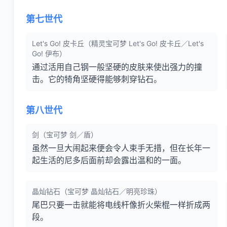
第七世代
Let's Go! 皮卡丘（精灵宝可梦 Let's Go! 皮卡丘／Let's
Go! 伊布）
通过活用自己钢一般坚硬的皮肤来使出强力的撞
击。它的犄角坚硬得能够刺穿钻石。
第八世代
剑（宝可梦 剑／盾）
虽然一旦大闹起来便会令人束手无措，但在长年一
起生活的尼多后面前却会露出温和的一面。
晶灿钻石（宝可梦 晶灿钻石／明亮珍珠）
尾巴只要一击就能将电线杆像折火柴棍一样折成两
段。