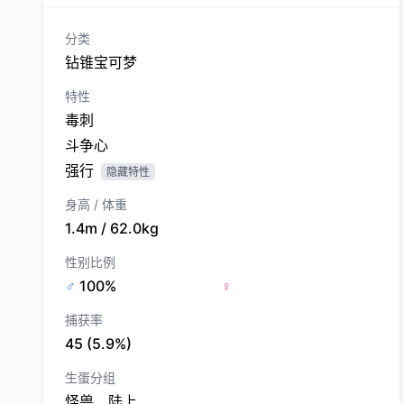
分类
钻锥宝可梦
特性
毒刺
斗争心
强行
隐藏特性
身高 / 体重
1.4m / 62.0kg
性别比例
♂
100%
♀
捕获率
45 (5.9%)
生蛋分组
怪兽、陆上