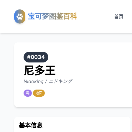
宝可梦图鉴百科
首页
#0034
尼多王
Nidoking / ニドキング
毒
地面
基本信息