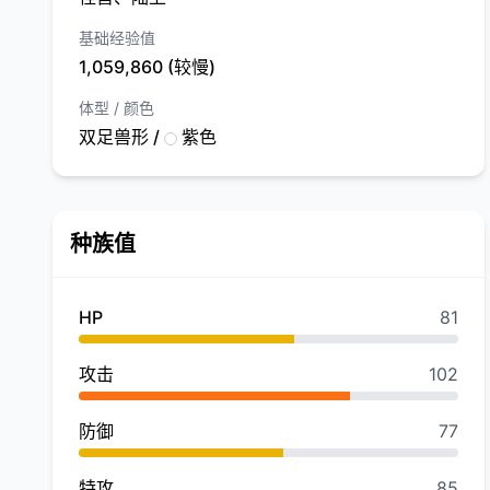
基础经验值
1,059,860 (较慢)
体型 / 颜色
双足兽形 /
紫色
种族值
HP
81
攻击
102
防御
77
特攻
85