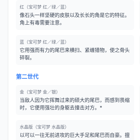
红（宝可梦 红／绿／蓝）
像石头一样坚硬的皮肤以及长长的角是它的特征。
角上有毒需要注意。
蓝（宝可梦 红／绿／蓝）
它用强而有力的尾巴来横扫、紧缠猎物，使之骨头
碎裂。
第二世代
金（宝可梦 金／银）
当敌人因为它挥舞过来的硕大的尾巴，而感到畏缩
时，它便用强壮的身躯去撞击对方。*
水晶版（宝可梦 水晶版）
以可以一往无前进攻的巨大手足和尾巴而自豪。擅