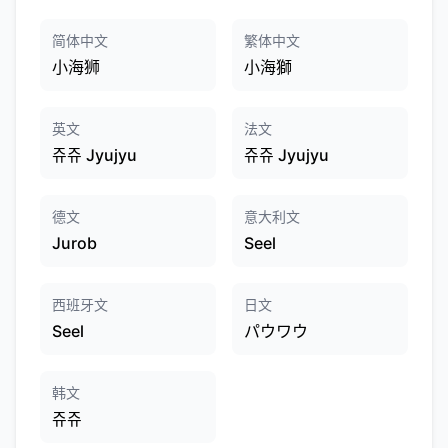
简体中文
繁体中文
小海狮
小海獅
英文
法文
쥬쥬 Jyujyu
쥬쥬 Jyujyu
德文
意大利文
Jurob
Seel
西班牙文
日文
Seel
パウワウ
韩文
쥬쥬