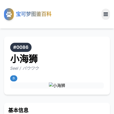
工具
宝可梦图鉴百科
关于
#0086
小海狮
Seel / パウワウ
水
基本信息