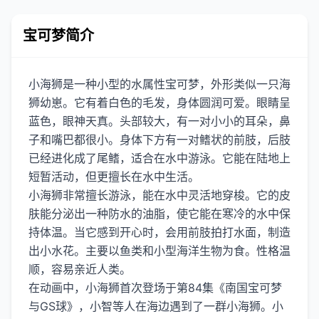
宝可梦简介
小海狮是一种小型的水属性宝可梦，外形类似一只海
狮幼崽。它有着白色的毛发，身体圆润可爱。眼睛呈
蓝色，眼神天真。头部较大，有一对小小的耳朵，鼻
子和嘴巴都很小。身体下方有一对鳍状的前肢，后肢
已经进化成了尾鳍，适合在水中游泳。它能在陆地上
短暂活动，但更擅长在水中生活。
小海狮非常擅长游泳，能在水中灵活地穿梭。它的皮
肤能分泌出一种防水的油脂，使它能在寒冷的水中保
持体温。当它感到开心时，会用前肢拍打水面，制造
出小水花。主要以鱼类和小型海洋生物为食。性格温
顺，容易亲近人类。
在动画中，小海狮首次登场于第84集《南国宝可梦
与GS球》，小智等人在海边遇到了一群小海狮。小