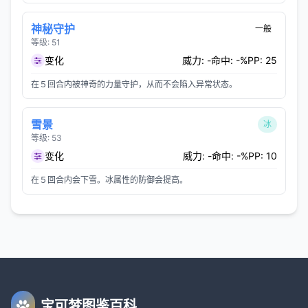
神秘守护
一般
等级: 51
变化
威力: -
命中: -%
PP: 25
在５回合内被神奇的力量守护，从而不会陷入异常状态。
雪景
冰
等级: 53
变化
威力: -
命中: -%
PP: 10
在５回合内会下雪。冰属性的防御会提高。
宝可梦图鉴百科