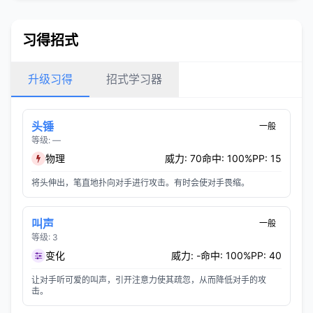
习得招式
升级习得
招式学习器
头锤
一般
等级: —
物理
威力: 70
命中: 100%
PP: 15
将头伸出，笔直地扑向对手进行攻击。有时会使对手畏缩。
叫声
一般
等级: 3
变化
威力: -
命中: 100%
PP: 40
让对手听可爱的叫声，引开注意力使其疏忽，从而降低对手的攻
击。