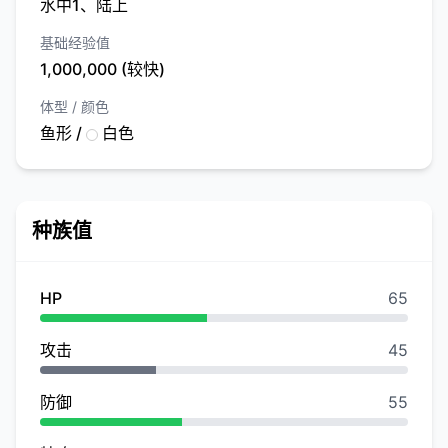
水中1、陆上
基础经验值
1,000,000 (较快)
体型 / 颜色
鱼形 /
白色
种族值
HP
65
攻击
45
防御
55