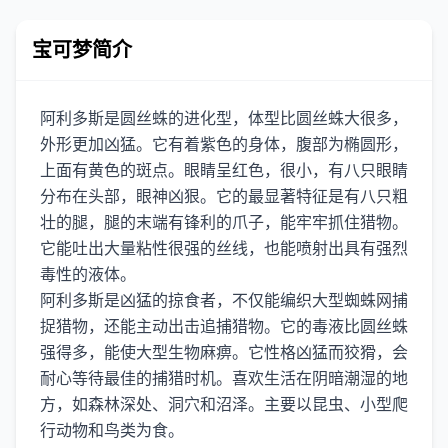
宝可梦简介
阿利多斯是圆丝蛛的进化型，体型比圆丝蛛大很多，
外形更加凶猛。它有着紫色的身体，腹部为椭圆形，
上面有黄色的斑点。眼睛呈红色，很小，有八只眼睛
分布在头部，眼神凶狠。它的最显著特征是有八只粗
壮的腿，腿的末端有锋利的爪子，能牢牢抓住猎物。
它能吐出大量粘性很强的丝线，也能喷射出具有强烈
毒性的液体。
阿利多斯是凶猛的掠食者，不仅能编织大型蜘蛛网捕
捉猎物，还能主动出击追捕猎物。它的毒液比圆丝蛛
强得多，能使大型生物麻痹。它性格凶猛而狡猾，会
耐心等待最佳的捕猎时机。喜欢生活在阴暗潮湿的地
方，如森林深处、洞穴和沼泽。主要以昆虫、小型爬
行动物和鸟类为食。