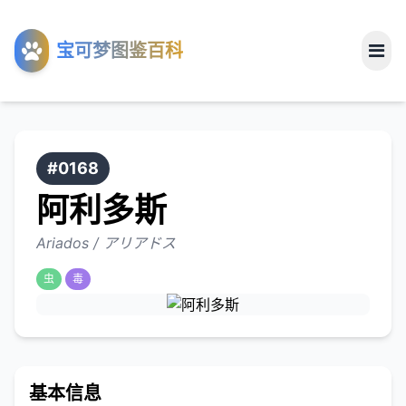
工具
宝可梦图鉴百科
关于
#0168
阿利多斯
Ariados / アリアドス
虫
毒
基本信息