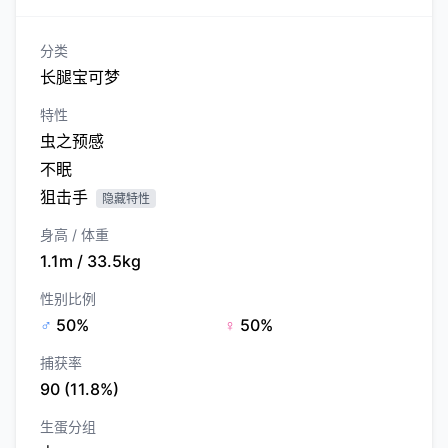
分类
长腿宝可梦
特性
虫之预感
不眠
狙击手
隐藏特性
身高 / 体重
1.1m / 33.5kg
性别比例
♂
50%
♀
50%
捕获率
90 (11.8%)
生蛋分组