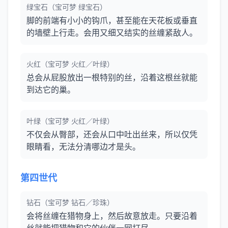
绿宝石（宝可梦 绿宝石）
脚的前端有小小的钩爪，甚至能在天花板或垂直
的墙壁上行走。会用又细又结实的丝缠紧敌人。
火红（宝可梦 火红／叶绿）
总会从屁股放出一根特别的丝，沿着这根丝就能
到达它的巢。
叶绿（宝可梦 火红／叶绿）
不仅会从臀部，还会从口中吐出丝来，所以仅凭
眼睛看，无法分清哪边才是头。
第四世代
钻石（宝可梦 钻石／珍珠）
会将丝缠在猎物身上，然后故意放走。只要沿着