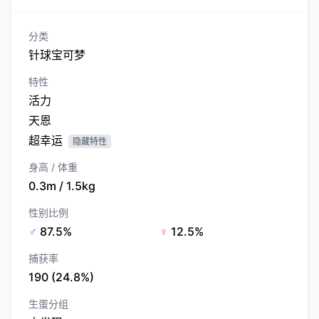
分类
针球宝可梦
特性
活力
天恩
超幸运
隐藏特性
身高 / 体重
0.3m / 1.5kg
性别比例
♂
87.5%
♀
12.5%
捕获率
190 (24.8%)
生蛋分组