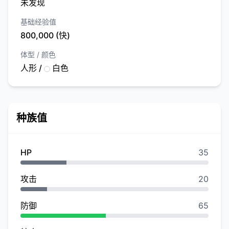
未发现
基础经验值
800,000 (快)
体型 / 颜色
人形 /
白色
种族值
HP
35
攻击
20
防御
65