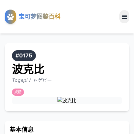
工具
宝可梦图鉴百科
关于
#0175
波克比
Togepi / トゲピー
妖精
基本信息