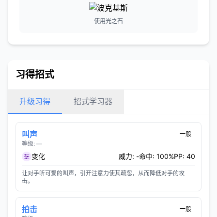
使用光之石
习得招式
升级习得
招式学习器
叫声
一般
等级: —
变化
威力: -
命中: 100%
PP: 40
让对手听可爱的叫声，引开注意力使其疏忽，从而降低对手的攻
击。
拍击
一般