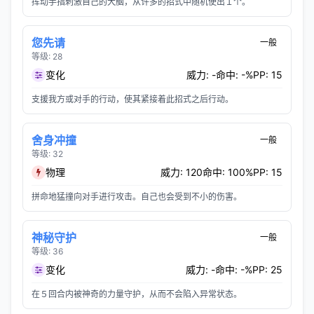
挥动手指刺激自己的大脑，从许多的招式中随机使出１个。
您先请
一般
等级: 28
变化
威力: -
命中: -%
PP: 15
支援我方或对手的行动，使其紧接着此招式之后行动。
舍身冲撞
一般
等级: 32
物理
威力: 120
命中: 100%
PP: 15
拼命地猛撞向对手进行攻击。自己也会受到不小的伤害。
神秘守护
一般
等级: 36
变化
威力: -
命中: -%
PP: 25
在５回合内被神奇的力量守护，从而不会陷入异常状态。