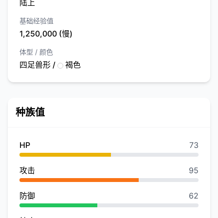
陆上
基础经验值
1,250,000 (慢)
体型 / 颜色
四足兽形 /
褐色
种族值
HP
73
攻击
95
防御
62