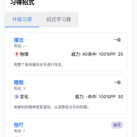
习得招式
升级习得
招式学习器
撞击
一般
等级: —
物理
威力: 40
命中: 100%
PP: 35
用整个身体撞向对手进行攻击。
瞪眼
一般
等级: 3
变化
威力: -
命中: 100%
PP: 30
用犀利的眼神使其害怕，从而降低对手的防御。
惊吓
幽灵
等级: 7