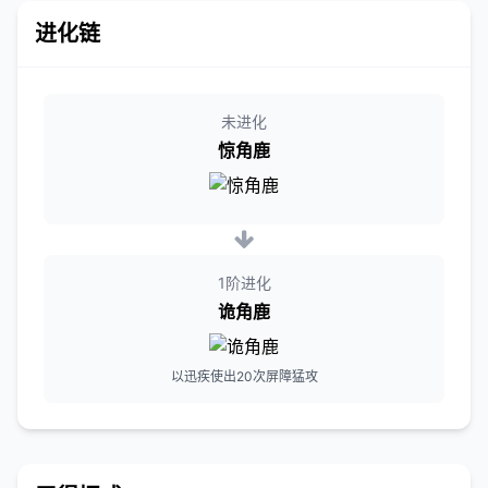
进化链
未进化
惊角鹿
1阶进化
诡角鹿
以迅疾使出20次屏障猛攻