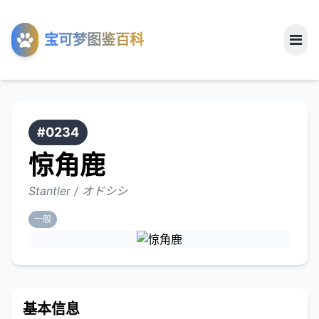
工具
宝可梦图鉴百科
关于
#0234
惊角鹿
Stantler / オドシシ
一般
基本信息