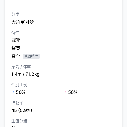
分类
大角宝可梦
特性
威吓
察觉
食草
隐藏特性
身高 / 体重
1.4m / 71.2kg
性别比例
♂
50%
♀
50%
捕获率
45 (5.9%)
生蛋分组