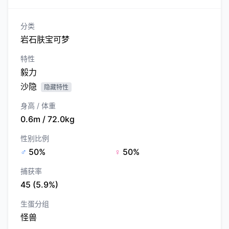
分类
岩石肤宝可梦
特性
毅力
沙隐
隐藏特性
身高 / 体重
0.6m / 72.0kg
性别比例
♂
50%
♀
50%
捕获率
45 (5.9%)
生蛋分组
怪兽