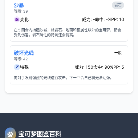
沙暴
岩石
等级: 39
变化
威力: -
命中: -%
PP: 10
在５回合内扬起沙暴，除岩石、地面和钢属性以外的宝可梦，都会
受到伤害。岩石属性的特防还会提高。
破坏光线
一般
等级: 42
特殊
威力: 150
命中: 90%
PP: 5
向对手发射强烈的光线进行攻击。下一回合自己将无法动弹。
宝可梦图鉴百科