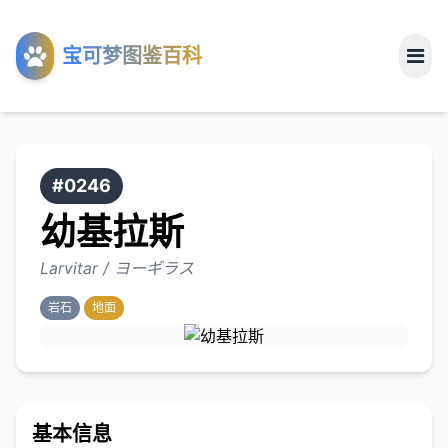
工具
宝可梦图鉴百科
关于
#0246
幼基拉斯
Larvitar / ヨーギラス
岩石
地面
基本信息