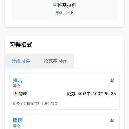
等级55以上
习得招式
升级习得
招式学习器
撞击
一般
等级: —
物理
威力: 40
命中: 100%
PP: 35
用整个身体撞向对手进行攻击。
瞪眼
一般
等级: —