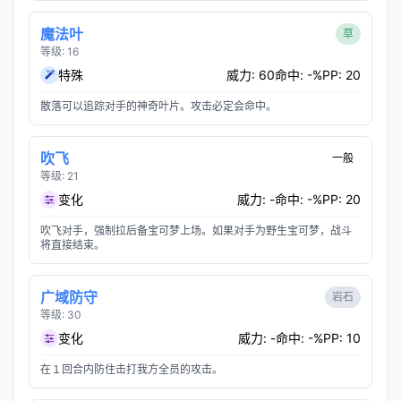
魔法叶
草
等级: 16
特殊
威力: 60
命中: -%
PP: 20
散落可以追踪对手的神奇叶片。攻击必定会命中。
吹飞
一般
等级: 21
变化
威力: -
命中: -%
PP: 20
吹飞对手，强制拉后备宝可梦上场。如果对手为野生宝可梦，战斗
将直接结束。
广域防守
岩石
等级: 30
变化
威力: -
命中: -%
PP: 10
在１回合内防住击打我方全员的攻击。