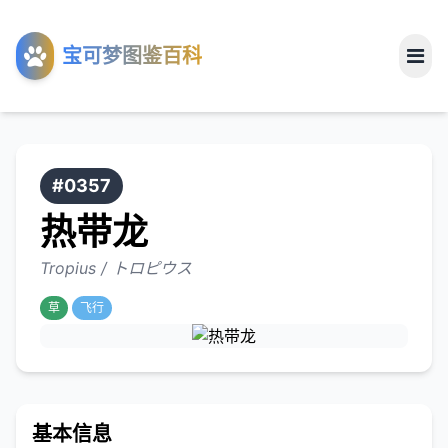
工具
宝可梦图鉴百科
关于
#0357
热带龙
Tropius / トロピウス
草
飞行
基本信息