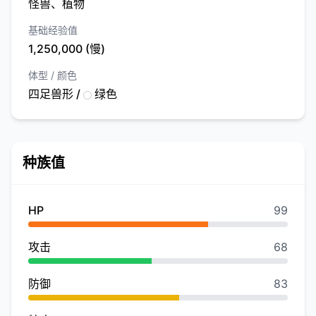
怪兽、植物
基础经验值
1,250,000 (慢)
体型 / 颜色
四足兽形 /
绿色
种族值
HP
99
攻击
68
防御
83