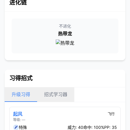
进化链
不进化
热带龙
习得招式
升级习得
招式学习器
起风
飞行
等级: —
特殊
威力: 40
命中: 100%
PP: 35