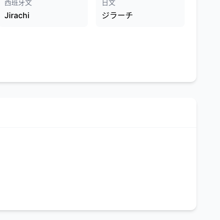
西班牙文
日文
Jirachi
ジラーチ