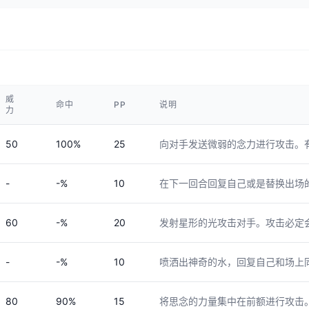
威
命中
PP
说明
力
50
100%
25
向对手发送微弱的念力进行攻击。
-
-%
10
在下一回合回复自己或是替换出场
60
-%
20
发射星形的光攻击对手。攻击必定
-
-%
10
喷洒出神奇的水，回复自己和场上
80
90%
15
将思念的力量集中在前额进行攻击