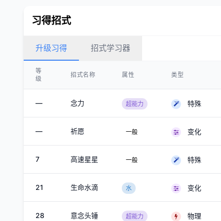
习得招式
升级习得
招式学习器
等
招式名称
属性
类型
级
—
念力
特殊
超能力
—
祈愿
变化
一般
7
高速星星
特殊
一般
21
生命水滴
变化
水
28
意念头锤
物理
超能力