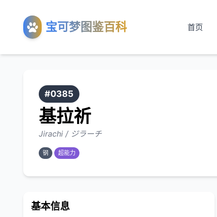
宝可梦图鉴百科
首页
#0385
基拉祈
Jirachi / ジラーチ
钢
超能力
基本信息