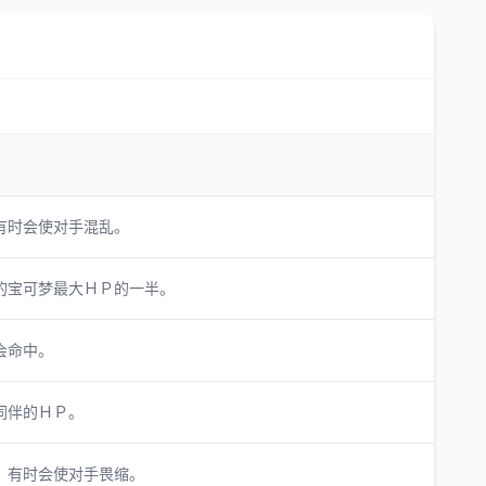
有时会使对手混乱。
的宝可梦最大ＨＰ的一半。
会命中。
同伴的ＨＰ。
。有时会使对手畏缩。