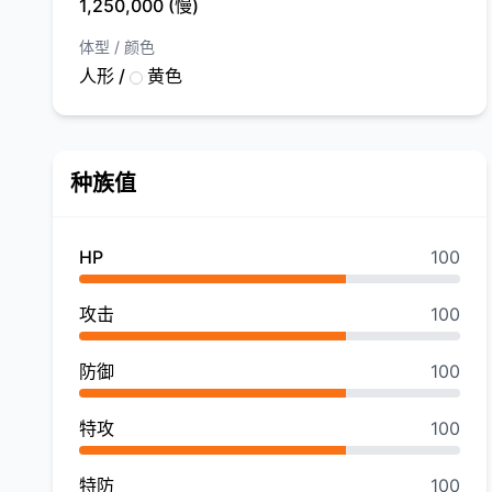
1,250,000 (慢)
体型 / 颜色
人形 /
黄色
种族值
HP
100
攻击
100
防御
100
特攻
100
特防
100