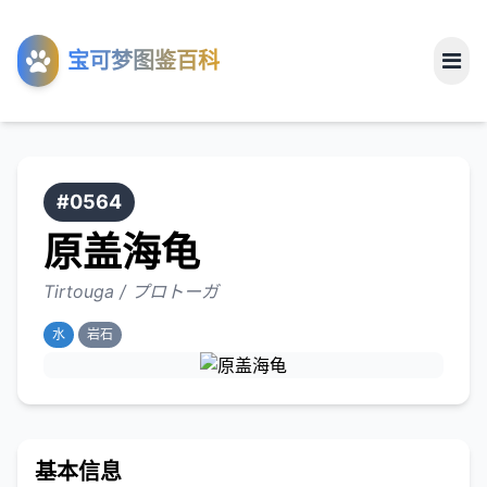
工具
宝可梦图鉴百科
关于
#0564
原盖海龟
Tirtouga / プロトーガ
水
岩石
基本信息