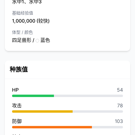
水中1、水中3
基础经验值
1,000,000 (较快)
体型 / 颜色
四足兽形 /
蓝色
种族值
HP
54
攻击
78
防御
103