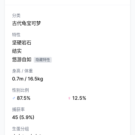
分类
古代龟宝可梦
特性
坚硬岩石
结实
悠游自如
隐藏特性
身高 / 体重
0.7m / 16.5kg
性别比例
♂
87.5%
♀
12.5%
捕获率
45 (5.9%)
生蛋分组