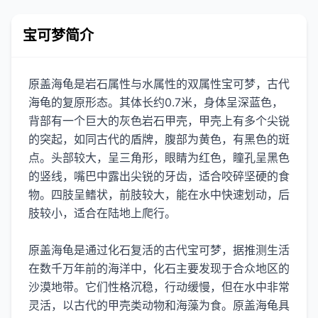
宝可梦简介
原盖海龟是岩石属性与水属性的双属性宝可梦，古代
海龟的复原形态。其体长约0.7米，身体呈深蓝色，
背部有一个巨大的灰色岩石甲壳，甲壳上有多个尖锐
的突起，如同古代的盾牌，腹部为黄色，有黑色的斑
点。头部较大，呈三角形，眼睛为红色，瞳孔呈黑色
的竖线，嘴巴中露出尖锐的牙齿，适合咬碎坚硬的食
物。四肢呈鳍状，前肢较大，能在水中快速划动，后
肢较小，适合在陆地上爬行。
原盖海龟是通过化石复活的古代宝可梦，据推测生活
在数千万年前的海洋中，化石主要发现于合众地区的
沙漠地带。它们性格沉稳，行动缓慢，但在水中非常
灵活，以古代的甲壳类动物和海藻为食。原盖海龟具