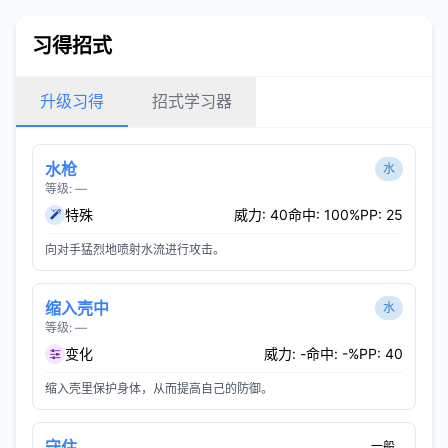
习得招式
升级习得
招式学习器
水枪
水
等级: —
特殊
威力: 40
命中: 100%
PP: 25
向对手猛烈地喷射水流进行攻击。
缩入壳中
水
等级: —
变化
威力: -
命中: -%
PP: 40
缩入壳里保护身体，从而提高自己的防御。
守住
一般