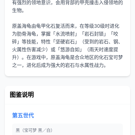
有强烈的领地意识，会用背部的甲壳撞击入侵领地的
生物。
原盖海龟由龟甲化石复活而来，在等级30级时进化
为肋骨海龟，掌握「水流喷射」「岩石封锁」「咬
碎」等技能，特性「坚硬岩石」（受到的岩石、钢、
火属性伤害减少）或「悠游自如」（雨天时速度提
升）。在游戏中，原盖海龟是合众地区的化石宝可梦
之一，进化后成为强大的岩石与水属性战力。
图鉴说明
第五世代
黑（宝可梦 黑／白）