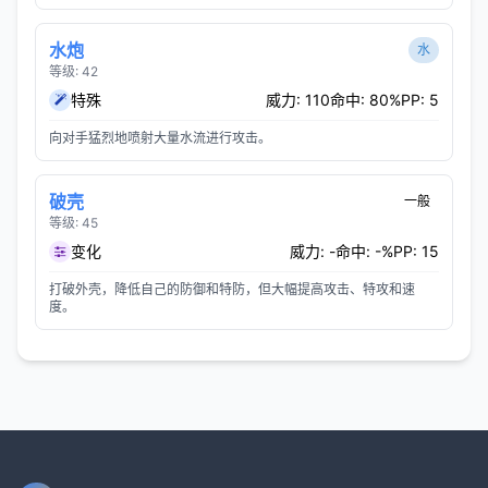
水炮
水
等级: 42
特殊
威力: 110
命中: 80%
PP: 5
向对手猛烈地喷射大量水流进行攻击。
破壳
一般
等级: 45
变化
威力: -
命中: -%
PP: 15
打破外壳，降低自己的防御和特防，但大幅提高攻击、特攻和速
度。