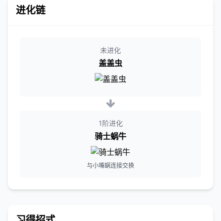
进化链
未进化
盖盖虫
1阶进化
骑士蜗牛
与小嘴蜗连接交换
习得招式