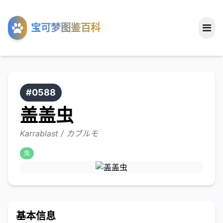
工具
宝可梦图鉴百科
关于
#0588
盖盖虫
Karrablast / カブルモ
虫
基本信息