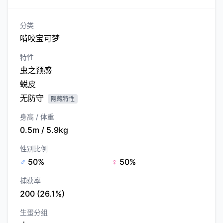
分类
啃咬宝可梦
特性
虫之预感
蜕皮
无防守
隐藏特性
身高 / 体重
0.5m / 5.9kg
性别比例
♂
50%
♀
50%
捕获率
200 (26.1%)
生蛋分组