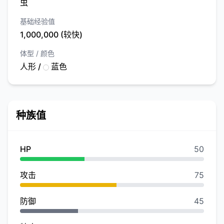
虫
基础经验值
1,000,000 (较快)
体型 / 颜色
人形 /
蓝色
种族值
HP
50
攻击
75
防御
45