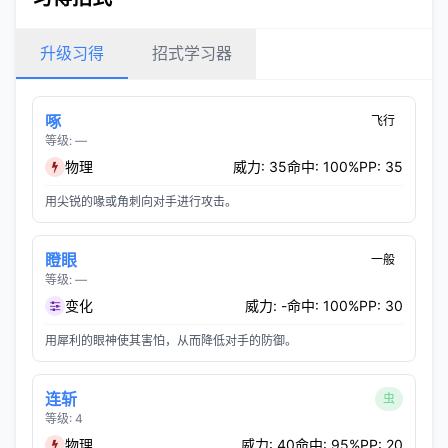
升级习得
招式学习器
啄
飞行
等级: —
物理
威力: 35
命中: 100%
PP: 35
用尖锐的喙或角刺向对手进行攻击。
瞪眼
一般
等级: —
变化
威力: -
命中: 100%
PP: 30
用犀利的眼神使其害怕，从而降低对手的防御。
连斩
虫
等级: 4
物理
威力: 40
命中: 95%
PP: 20