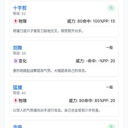
十字剪
虫
等级: 32
物理
威力: 80
命中: 100%
PP: 15
将镰刀或爪子像剪刀般地交叉，顺势劈开对手。
剑舞
一般
等级: 36
变化
威力: -
命中: -%
PP: 20
激烈地跳起战舞提高气势。大幅提高自己的攻击。
猛撞
一般
等级: 40
物理
威力: 90
命中: 85%
PP: 20
以惊人的气势撞向对手进行攻击。自己也会受到少许伤害。
虫鸣
虫