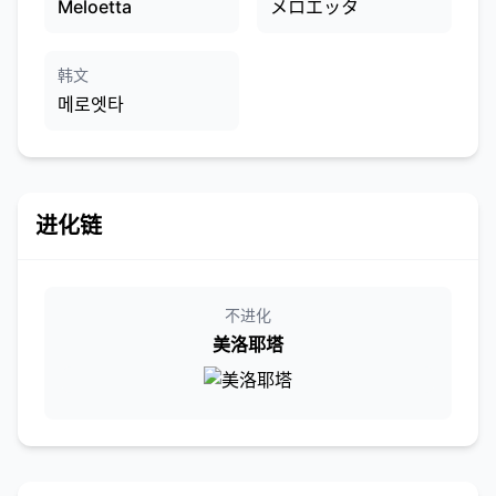
Meloetta
メロエッタ
韩文
메로엣타
进化链
不进化
美洛耶塔