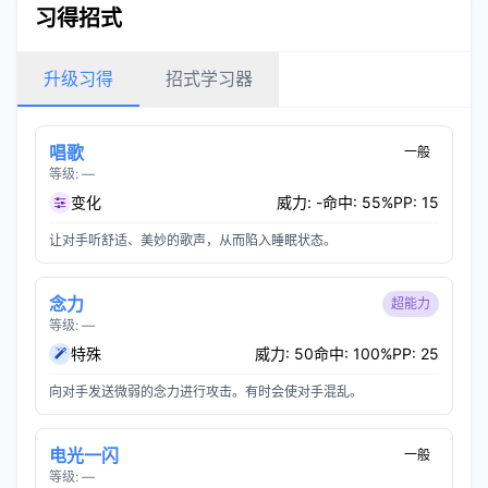
习得招式
升级习得
招式学习器
唱歌
一般
等级: —
变化
威力: -
命中: 55%
PP: 15
让对手听舒适、美妙的歌声，从而陷入睡眠状态。
念力
超能力
等级: —
特殊
威力: 50
命中: 100%
PP: 25
向对手发送微弱的念力进行攻击。有时会使对手混乱。
电光一闪
一般
等级: —