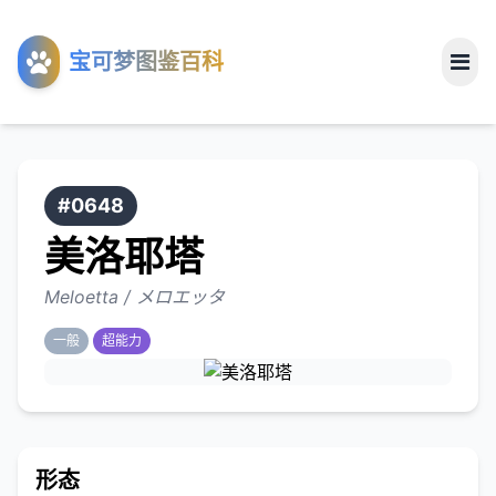
工具
宝可梦图鉴百科
关于
#0648
美洛耶塔
Meloetta / メロエッタ
一般
超能力
形态