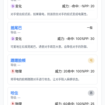
变化
威力: -
命中: -%
PP: 20
对手使出招式前，如果输电，则该回合对手的招式变成电属性。
摇尾巴
一般
等级: —
变化
威力: -
命中: 100%
PP: 30
可爱地左右摇晃尾巴，诱使对手疏忽大意。会降低对手的防御。
蹭蹭脸颊
电
等级: —
物理
威力: 20
命中: 100%
PP: 20
将带电的脸颊蹭蹭对手进行攻击。让对手陷入麻痹状态。
咬住
恶
等级: —
物理
威力: 60
命中: 100%
PP: 25