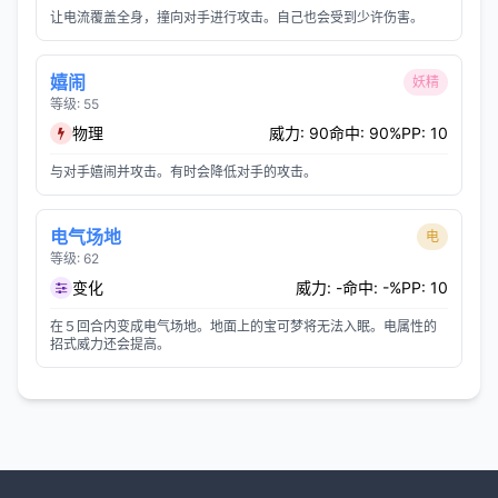
让电流覆盖全身，撞向对手进行攻击。自己也会受到少许伤害。
嬉闹
妖精
等级: 55
物理
威力: 90
命中: 90%
PP: 10
与对手嬉闹并攻击。有时会降低对手的攻击。
电气场地
电
等级: 62
变化
威力: -
命中: -%
PP: 10
在５回合内变成电气场地。地面上的宝可梦将无法入眠。电属性的
招式威力还会提高。