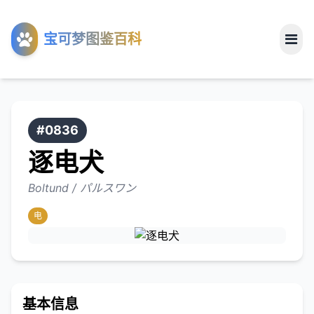
工具
宝可梦图鉴百科
关于
#0836
逐电犬
Boltund / パルスワン
电
基本信息