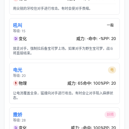
用尖锐的牙咬住对手进行攻击。有时会使对手畏缩。
吼叫
一般
等级: 15
变化
威力: -
命中: -%
PP: 20
放走对手，强制拉后备宝可梦上场。如果对手为野生宝可梦，战斗
将直接结束。
电光
电
等级: 20
物理
威力: 65
命中: 100%
PP: 20
让电流覆盖全身，猛撞向对手进行攻击。有时会让对手陷入麻痹状
态。
撒娇
妖精
等级: 28
变化
威力: -
命中: 100%
PP: 20