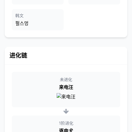
韩文
펄스멍
进化链
未进化
来电汪
1阶进化
逐电犬