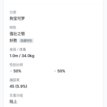
分类
狗宝可梦
特性
强壮之颚
好胜
隐藏特性
身高 / 体重
1.0m / 34.0kg
性别比例
♂
50%
♀
50%
捕获率
45 (5.9%)
生蛋分组
陆上