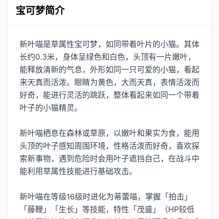
宝可梦简介
新叶喵是草属性宝可梦，如同带着叶片的小猫。其体
长约0.3米，身体呈绿色和白色，头顶有一片嫩叶，
能释放清新的气息，外形如同一只可爱的小猫，看起
来天真而活泼。眼睛为黄色，大而天真，表情活泼而
好奇，能进行灵活的跳跃，整体看起来如同一个带着
叶子的小猫精灵。
新叶喵栖息在森林或草原，以嫩叶和果实为食，能用
头顶的叶子感知周围环境，性格活泼而好奇，喜欢探
索新事物，遇到危险时会用叶子遮挡自己，在战斗中
能利用草属性技能进行基础攻击。
新叶喵在等级16级时进化为蒂蕾喵，掌握「拍击」
「藤鞭」「生长」等技能，特性「茂盛」（HP较低