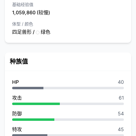
基础经验值
1,059,860 (较慢)
体型 / 颜色
四足兽形 /
绿色
种族值
HP
40
攻击
61
防御
54
特攻
45