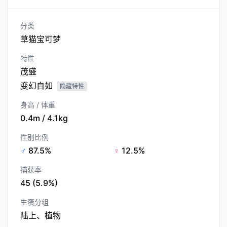
分类
草猫宝可梦
特性
茂盛
变幻自如
隐藏特性
身高 / 体重
0.4m / 4.1kg
性别比例
♂
87.5%
♀
12.5%
捕获率
45 (5.9%)
生蛋分组
陆上、植物