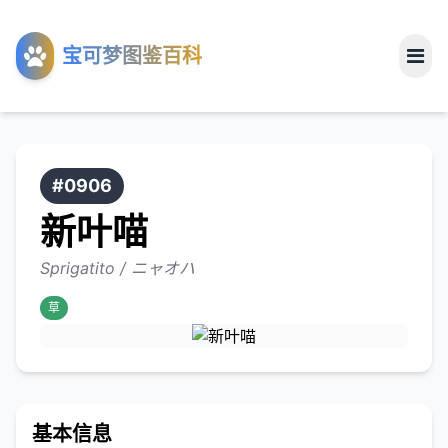
工具
宝可梦图鉴百科
关于
#0906
新叶喵
Sprigatito / ニャオハ
草
基本信息