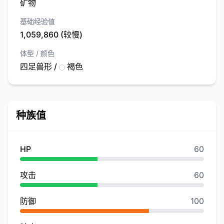
矿物
基础经验值
1,059,860 (较慢)
体型 / 颜色
四足兽形 /
褐色
种族值
HP
60
攻击
60
防御
100