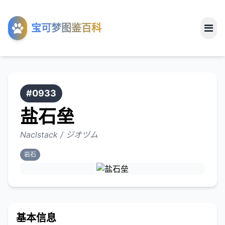
工具
宝可梦图鉴百科
关于
#0933
盐石垒
Naclstack / ジオヅム
岩石
基本信息