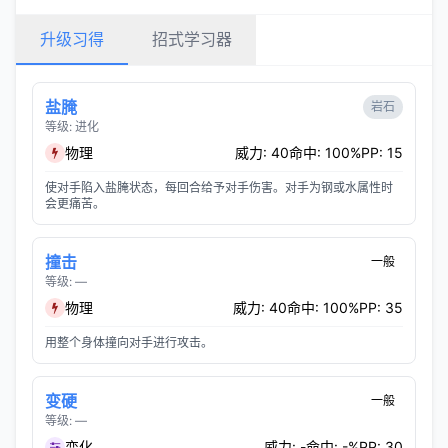
升级习得
招式学习器
盐腌
岩石
等级: 进化
物理
威力: 40
命中: 100%
PP: 15
使对手陷入盐腌状态，每回合给予对手伤害。对手为钢或水属性时
会更痛苦。
撞击
一般
等级: —
物理
威力: 40
命中: 100%
PP: 35
用整个身体撞向对手进行攻击。
变硬
一般
等级: —
变化
威力: -
命中: -%
PP: 30