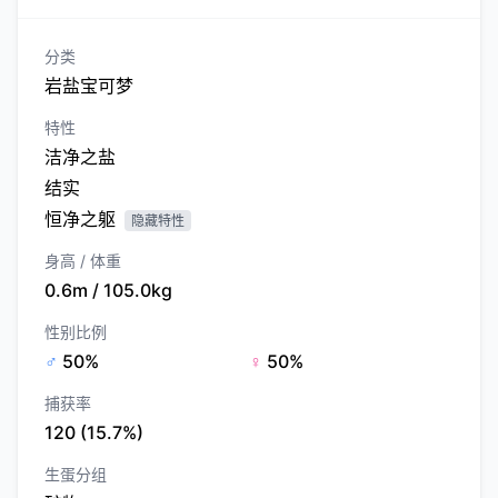
分类
岩盐宝可梦
特性
洁净之盐
结实
恒净之躯
隐藏特性
身高 / 体重
0.6m / 105.0kg
性别比例
♂
50%
♀
50%
捕获率
120 (15.7%)
生蛋分组