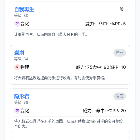
自我再生
一般
等级: 30
变化
威力: -
命中: -%
PP: 5
让细胞再生，从而回复自己最大ＨＰ的一半。
岩崩
岩石
等级: 34
物理
威力: 75
命中: 90%
PP: 10
将大岩石猛烈地撞向对手进行攻击。有时会使对手畏缩。
隐形岩
岩石
等级: 38
变化
威力: -
命中: -%
PP: 20
将无数岩石悬浮在对手的周围，从而对替换出场的对手的宝可梦给
予伤害。