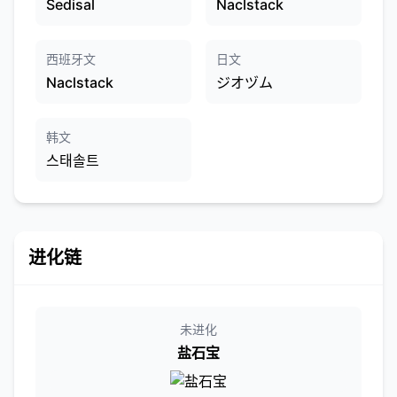
Sedisal
Naclstack
西班牙文
日文
Naclstack
ジオヅム
韩文
스태솔트
进化链
未进化
盐石宝