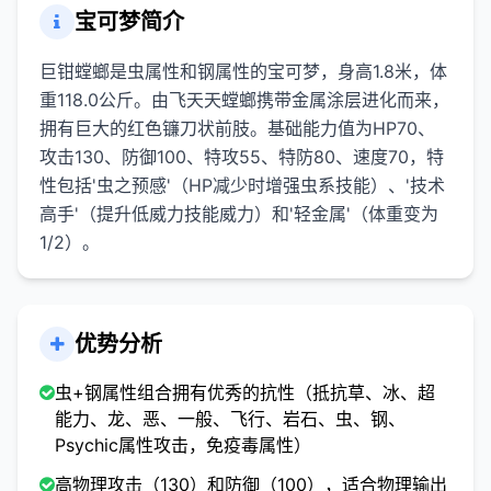
宝可梦简介
巨钳螳螂是虫属性和钢属性的宝可梦，身高1.8米，体
重118.0公斤。由飞天天螳螂携带金属涂层进化而来，
拥有巨大的红色镰刀状前肢。基础能力值为HP70、
攻击130、防御100、特攻55、特防80、速度70，特
性包括'虫之预感'（HP减少时增强虫系技能）、'技术
高手'（提升低威力技能威力）和'轻金属'（体重变为
1/2）。
优势分析
虫+钢属性组合拥有优秀的抗性（抵抗草、冰、超
能力、龙、恶、一般、飞行、岩石、虫、钢、
Psychic属性攻击，免疫毒属性）
高物理攻击（130）和防御（100），适合物理输出