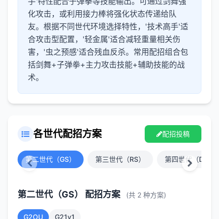
手'特性配合子弹拳等技能输出。可通过剑舞强
化攻击，或利用接力棒将强化状态传递给队
友。根据不同世代环境选择特性，'技术高手'适
合攻击型配置，'轻金属'适合减轻重量相关伤
害，'虫之预感'适合残血反杀。常用配招组合包
括剑舞+子弹拳+主力攻击技能+辅助技能的战
术。
各世代配招方案
配招投稿
第二世代（GS）
第三世代（RS）
第四世代（DP）
第二世代（GS） 配招方案
(共 2 种方案)
G2OU
G21v1