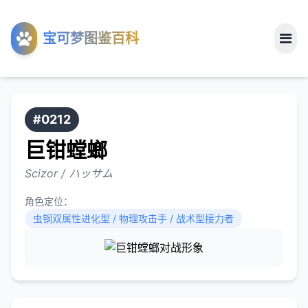
工具
宝可梦图鉴百科
关于
#0212
巨钳螳螂
Scizor / ハッサム
角色定位：
虫钢双属性进化型 / 物理攻击手 / 战术型接力者