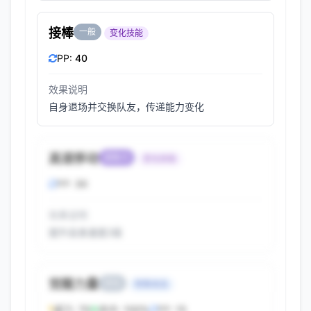
接棒
一般
变化技能
PP:
40
效果说明
自身退场并交换队友，传递能力变化
高速移动
超能力
变化技能
PP:
30
效果说明
提升自身速度2级
觉醒力量
变化
特殊攻击
威力:
70
命中:
100%
PP:
15