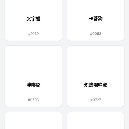
叉字蝠
卡蒂狗
毒
飞行
火
#0169
#0058
胖嘟嘟
炽焰咆哮虎
水
幽灵
火
恶
#0593
#0727