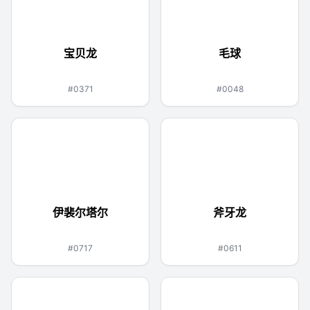
宝贝龙
毛球
龙
虫
毒
#0371
#0048
伊裴尔塔尔
斧牙龙
恶
飞行
龙
#0717
#0611