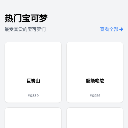
热门宝可梦
最受喜爱的宝可梦们
查看全部
巨炭山
超能艳鸵
岩石
火
超能力
#0839
#0956