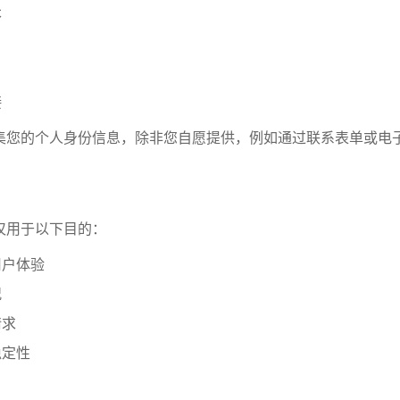
本
接
动收集您的个人身份信息，除非您自愿提供，例如通过联系表单或电
息仅用于以下目的：
用户体验
况
请求
稳定性