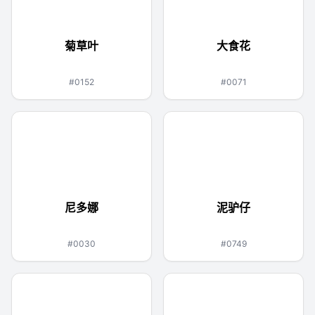
菊草叶
大食花
草
草
毒
#0152
#0071
尼多娜
泥驴仔
毒
地面
#0030
#0749