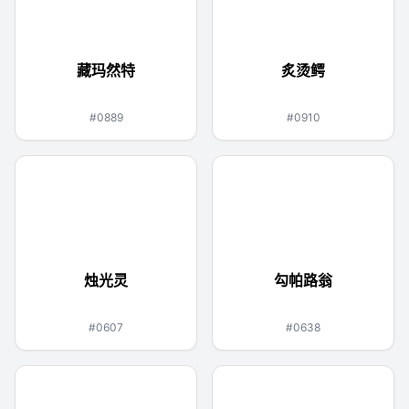
藏玛然特
炙烫鳄
格斗
火
#0889
#0910
烛光灵
勾帕路翁
幽灵
火
钢
格斗
#0607
#0638