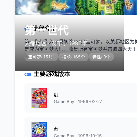
第一世代
世代介绍
第一世代引入了最初的151只宝可梦，以关都地区
关都地区 · 发布于 1996年
是成为宝可梦大师，收集所有宝可梦并击败四大天王
统。
宝可梦: 151只
技能: 165个
特性: 0个
主要游戏版本
红
Game Boy · 1996-02-27
蓝
Game Boy · 1996-10-15