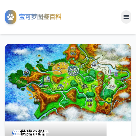
工具
宝可梦图鉴百科
关于
第六世代
世代介绍