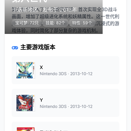
第六世代引入了72只新宝可梦，首次实现全3D战斗
卡洛斯地区 · 发布于 2013年
画面，增加了超级进化系统和妖精属性。这一世代利
宝可梦: 72只
技能: 82个
特性: 59个
用Nintendo 3DS的3D功能，提供了更加沉浸式的游
戏体验，同时简化了部分复杂的游戏机制。
主要游戏版本
X
Nintendo 3DS · 2013-10-12
Y
Nintendo 3DS · 2013-10-12