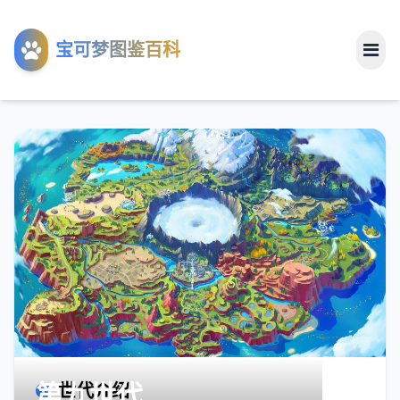
工具
宝可梦图鉴百科
关于
第九世代
世代介绍