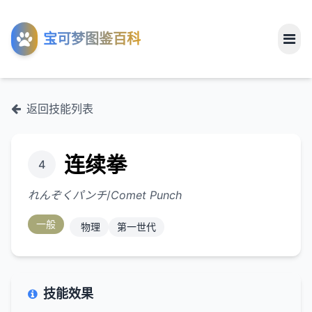
工具
宝可梦图鉴百科
关于
返回技能列表
连续拳
4
れんぞくパンチ
/
Comet Punch
一般
物理
第一世代
技能效果