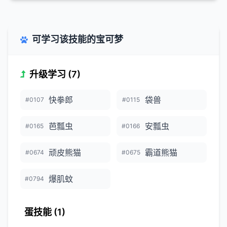
可学习该技能的宝可梦
升级学习 (7)
快拳郎
袋兽
#0107
#0115
芭瓢虫
安瓢虫
#0165
#0166
顽皮熊猫
霸道熊猫
#0674
#0675
爆肌蚊
#0794
蛋技能 (1)