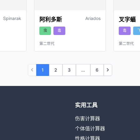
Spinarak
Ariados
阿利多斯
叉字蝠
虫
毒
毒
第二世代
第二世代
1
2
3
...
6
实用工具
伤害计算器
个体值计算器
性格计算器