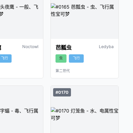
Noctowl
Ledyba
鹰
芭瓢虫
飞行
虫
飞行
第二世代
#0170