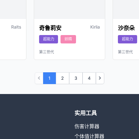
Ralts
Kirlia
奇鲁莉安
沙奈朵
超能力
妖精
超能力
第三世代
第三世代
1
2
3
4
实用工具
伤害计算器
个体值计算器