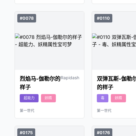
#0078
#0110
Rapidash
烈焰马-伽勒尔的
双弹瓦斯-伽勒
样子
的样子
超能力
妖精
毒
妖精
第一世代
第一世代
#0175
#0176