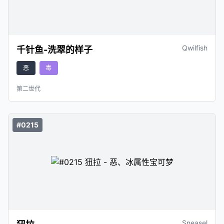
Qwilfish
千针鱼-洗翠的样子
恶
毒
第二世代
#0215
Sneasel