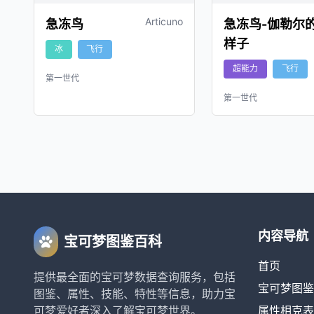
Articuno
急冻鸟
急冻鸟-伽勒尔
样子
冰
飞行
超能力
飞行
第一世代
第一世代
内容导航
宝可梦图鉴百科
首页
提供最全面的宝可梦数据查询服务，包括
宝可梦图鉴
图鉴、属性、技能、特性等信息，助力宝
可梦爱好者深入了解宝可梦世界。
属性相克表