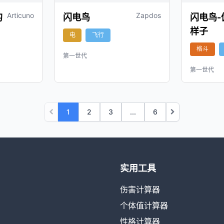
Articuno
Zapdos
的
闪电鸟
闪电鸟-
样子
电
飞行
格斗
第一世代
第一世代
1
2
3
...
6
实用工具
伤害计算器
个体值计算器
性格计算器