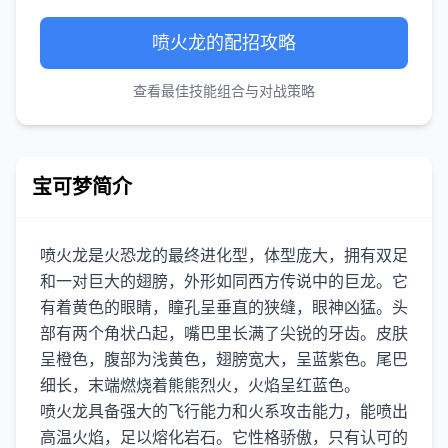
喷火龙的配招攻略
查看最佳技能组合与对战策略
宝可梦简介
喷火龙是火恐龙的最终进化型，体型庞大，拥有双足
和一对巨大的翅膀，外形如同西方传说中的巨龙。它
有着黄色的眼睛，瞳孔呈垂直的狭缝，眼神凶猛。头
部有两个角状凸起，嘴巴里长满了尖锐的牙齿。皮肤
呈橙色，腹部为浅黄色，翅膀宽大，呈蓝紫色。尾巴
细长，末端燃烧着熊熊烈火，火焰呈红蓝色。
喷火龙具备强大的飞行能力和火系攻击能力，能喷出
高温火焰，足以熔化岩石。它性格骄傲，只有认可的