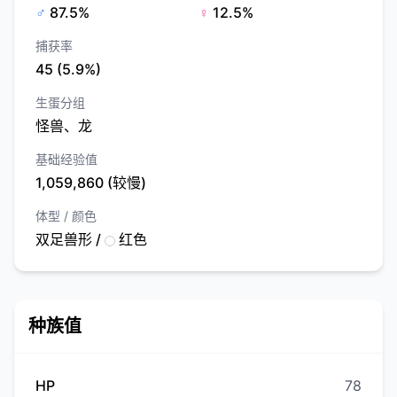
♂
87.5%
♀
12.5%
捕获率
45 (5.9%)
生蛋分组
怪兽、龙
基础经验值
1,059,860 (较慢)
体型 / 颜色
双足兽形 /
红色
种族值
HP
78