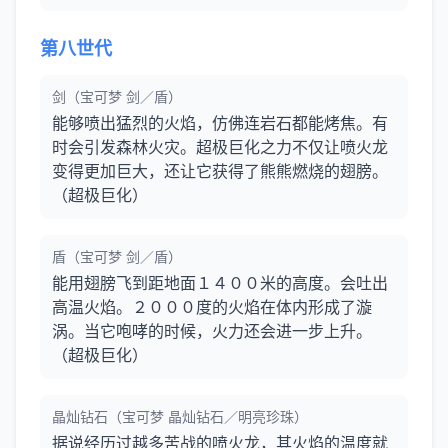
第八世代
剑（宝可梦 剑／盾）
能够喷出猛烈的火焰，仿佛连岩石都能烤焦。有
时会引发森林火灾。超极巨化之力不仅让喷火龙
变得更加巨大，还让它获得了熊熊燃烧的翅膀。
（超极巨化）
盾（宝可梦 剑／盾）
能用翅膀飞到距地面１４００米的高度。会吐出
高温火焰。２０００度的火焰在体内形成了漩
涡。当它咆哮的时候，火力还会进一步上升。
（超极巨化）
晶灿钻石（宝可梦 晶灿钻石／明亮珍珠）
据说经历过越多苦战的喷火龙，其火焰的温度就