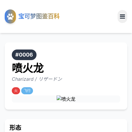
工具
宝可梦图鉴百科
关于
#0006
喷火龙
Charizard / リザードン
火
飞行
形态