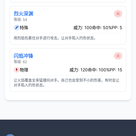
烈火深渊
火
等级: 54
特殊
威力: 100
命中: 50%
PP: 5
用烈焰包裹住对手进行攻击。让对手陷入灼伤状态。
闪焰冲锋
火
等级: 62
物理
威力: 120
命中: 100%
PP: 15
让火焰覆盖全身猛撞向对手。自己也会受到不小的伤害。有时会让
对手陷入灼伤状态。