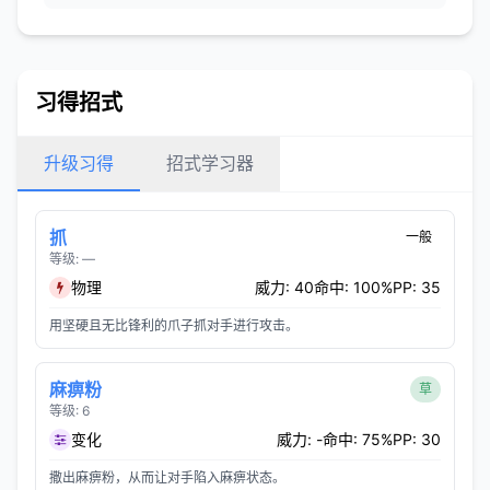
习得招式
升级习得
招式学习器
抓
一般
等级: —
物理
威力: 40
命中: 100%
PP: 35
用坚硬且无比锋利的爪子抓对手进行攻击。
麻痹粉
草
等级: 6
变化
威力: -
命中: 75%
PP: 30
撒出麻痹粉，从而让对手陷入麻痹状态。