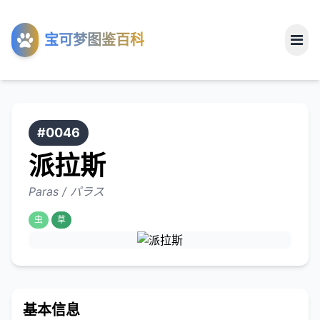
工具
宝可梦图鉴百科
关于
#0046
派拉斯
Paras / パラス
虫
草
基本信息