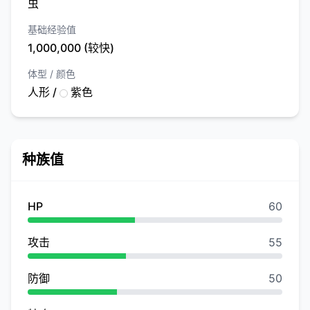
虫
基础经验值
1,000,000 (较快)
体型 / 颜色
人形 /
紫色
种族值
HP
60
攻击
55
防御
50