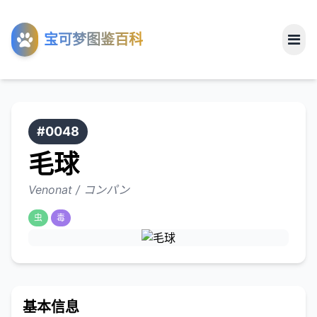
工具
宝可梦图鉴百科
关于
#0048
毛球
Venonat / コンパン
虫
毒
基本信息