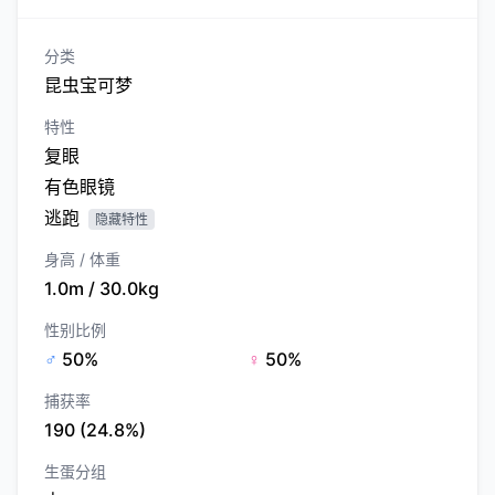
分类
昆虫宝可梦
特性
复眼
有色眼镜
逃跑
隐藏特性
身高 / 体重
1.0m / 30.0kg
性别比例
♂
50%
♀
50%
捕获率
190 (24.8%)
生蛋分组