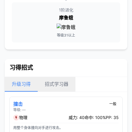
1阶进化
摩鲁蛾
等级31以上
习得招式
升级习得
招式学习器
撞击
一般
等级: —
物理
威力: 40
命中: 100%
PP: 35
用整个身体撞向对手进行攻击。