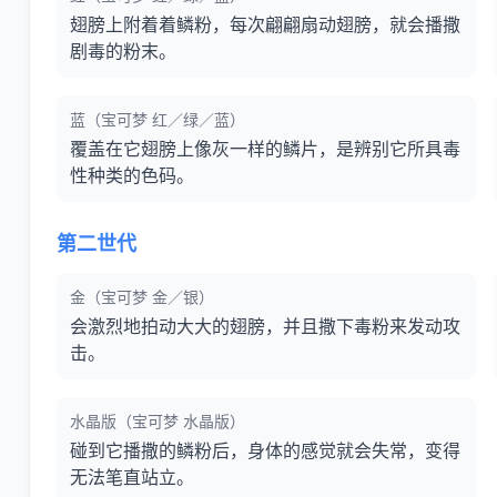
翅膀上附着着鳞粉，每次翩翩扇动翅膀，就会播撒
剧毒的粉末。
蓝（宝可梦 红／绿／蓝）
覆盖在它翅膀上像灰一样的鳞片，是辨别它所具毒
性种类的色码。
第二世代
金（宝可梦 金／银）
会激烈地拍动大大的翅膀，并且撒下毒粉来发动攻
击。
水晶版（宝可梦 水晶版）
碰到它播撒的鳞粉后，身体的感觉就会失常，变得
无法笔直站立。