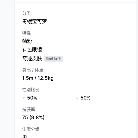
分类
毒蛾宝可梦
特性
鳞粉
有色眼镜
奇迹皮肤
隐藏特性
身高 / 体重
1.5m / 12.5kg
性别比例
♂
50%
♀
50%
捕获率
75 (9.8%)
生蛋分组
虫