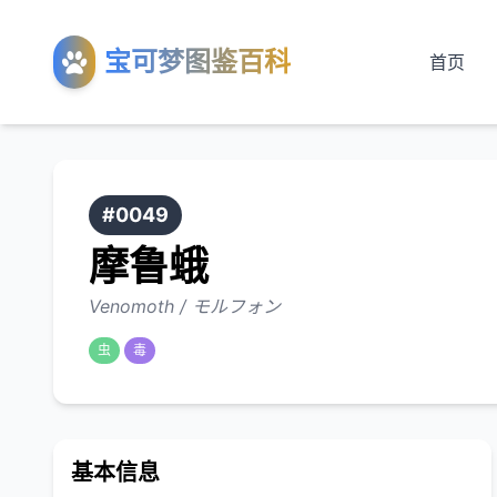
宝可梦图鉴百科
首页
#0049
摩鲁蛾
Venomoth / モルフォン
虫
毒
基本信息