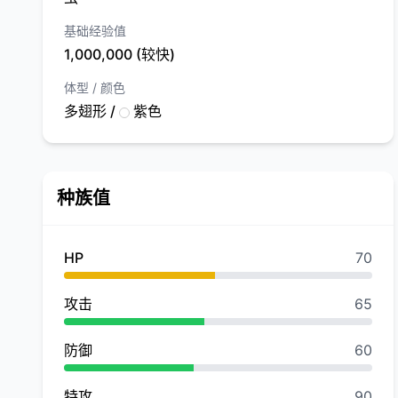
基础经验值
1,000,000 (较快)
体型 / 颜色
多翅形 /
紫色
种族值
HP
70
攻击
65
防御
60
特攻
90