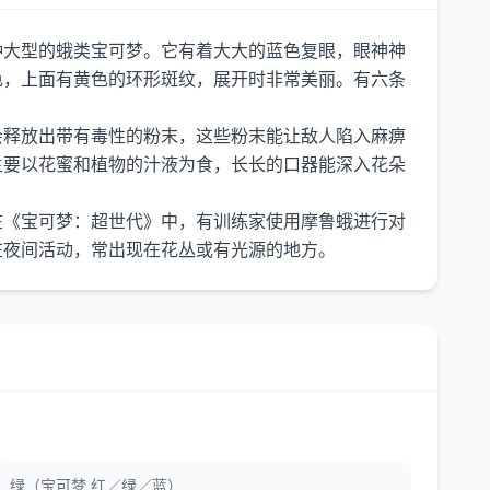
种大型的蛾类宝可梦。它有着大大的蓝色复眼，眼神神
色，上面有黄色的环形斑纹，展开时非常美丽。有六条
会释放出带有毒性的粉末，这些粉末能让敌人陷入麻痹
主要以花蜜和植物的汁液为食，长长的口器能深入花朵
在《宝可梦：超世代》中，有训练家使用摩鲁蛾进行对
绿（宝可梦 红／绿／蓝）