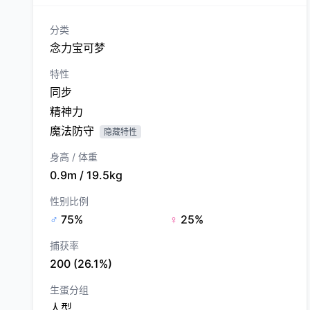
分类
念力宝可梦
特性
同步
精神力
魔法防守
隐藏特性
身高 / 体重
0.9m / 19.5kg
性别比例
♂
75%
♀
25%
捕获率
200 (26.1%)
生蛋分组
人型