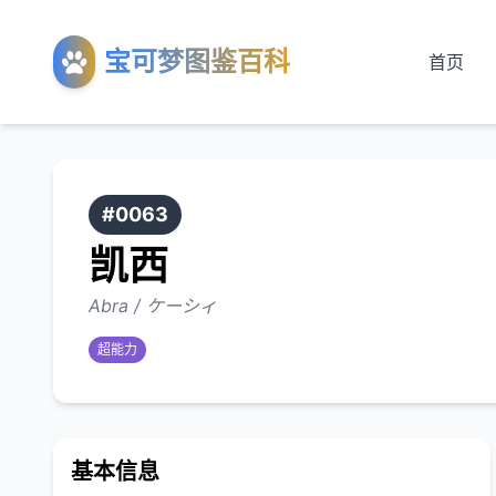
宝可梦图鉴百科
首页
#0063
凯西
Abra / ケーシィ
超能力
基本信息