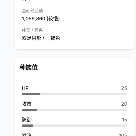
基础经验值
1,059,860 (较慢)
体型 / 颜色
双足兽形 /
褐色
种族值
HP
25
攻击
20
防御
15
特攻
105