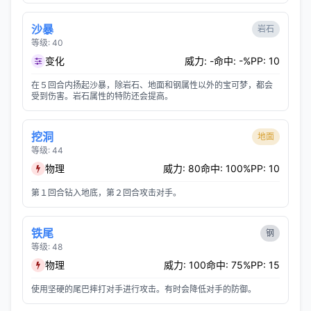
沙暴
岩石
等级: 40
变化
威力: -
命中: -%
PP: 10
在５回合内扬起沙暴，除岩石、地面和钢属性以外的宝可梦，都会
受到伤害。岩石属性的特防还会提高。
挖洞
地面
等级: 44
物理
威力: 80
命中: 100%
PP: 10
第１回合钻入地底，第２回合攻击对手。
铁尾
钢
等级: 48
物理
威力: 100
命中: 75%
PP: 15
使用坚硬的尾巴摔打对手进行攻击。有时会降低对手的防御。