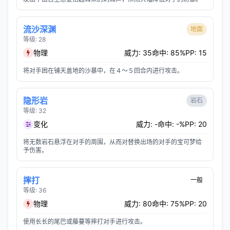
流沙深渊
地面
等级: 28
物理
威力: 35
命中: 85%
PP: 15
将对手困在铺天盖地的沙暴中，在４～５回合内进行攻击。
隐形岩
岩石
等级: 32
变化
威力: -
命中: -%
PP: 20
将无数岩石悬浮在对手的周围，从而对替换出场的对手的宝可梦给
予伤害。
摔打
一般
等级: 36
物理
威力: 80
命中: 75%
PP: 20
使用长长的尾巴或藤蔓等摔打对手进行攻击。