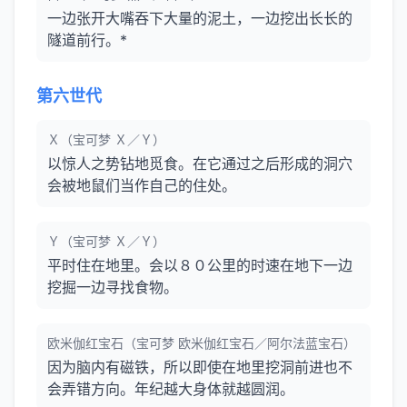
一边张开大嘴吞下大量的泥土，一边挖出长长的
隧道前行。*
第六世代
Ｘ（宝可梦 Ｘ／Ｙ）
以惊人之势钻地觅食。在它通过之后形成的洞穴
会被地鼠们当作自己的住处。
Ｙ（宝可梦 Ｘ／Ｙ）
平时住在地里。会以８０公里的时速在地下一边
挖掘一边寻找食物。
欧米伽红宝石（宝可梦 欧米伽红宝石／阿尔法蓝宝石）
因为脑内有磁铁，所以即使在地里挖洞前进也不
会弄错方向。年纪越大身体就越圆润。