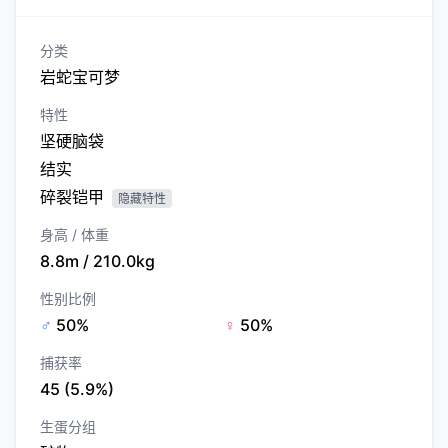
分类
岩蛇宝可梦
特性
坚硬脑袋
结实
碎裂铠甲
隐藏特性
身高 / 体重
8.8m / 210.0kg
性别比例
♂
50%
♀
50%
捕获率
45 (5.9%)
生蛋分组