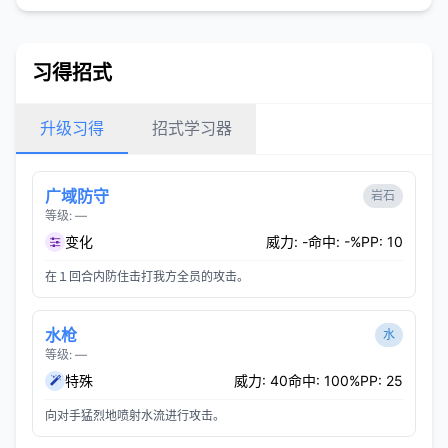
习得招式
升级习得
招式学习器
广域防守
岩石
等级: —
变化
威力: -
命中: -%
PP: 10
在１回合内防住击打我方全员的攻击。
水枪
水
等级: —
特殊
威力: 40
命中: 100%
PP: 25
向对手猛烈地喷射水流进行攻击。