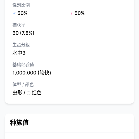
性别比例
♂
50%
♀
50%
捕获率
60 (7.8%)
生蛋分组
水中3
基础经验值
1,000,000 (较快)
体型 / 颜色
虫形 /
红色
种族值