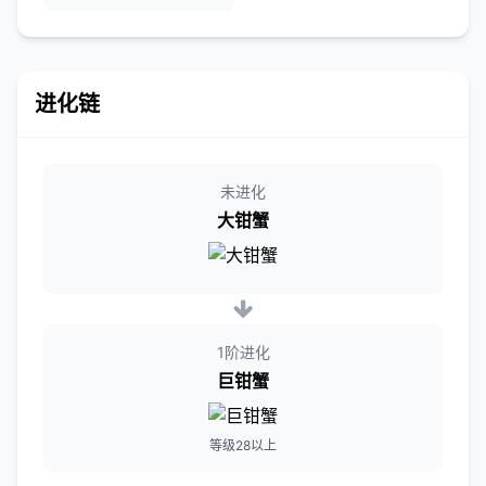
进化链
未进化
大钳蟹
1阶进化
巨钳蟹
等级28以上