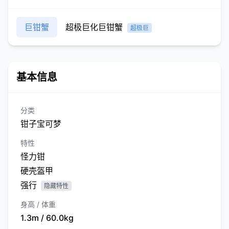
巨钳蟹
超极巨化巨钳蟹
超极巨
基本信息
分类
钳子宝可梦
特性
怪力钳
硬壳盔甲
强行
隐藏特性
身高 / 体重
1.3m / 60.0kg