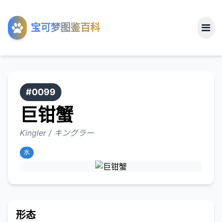
工具
宝可梦图鉴百科
关于
#0099
巨钳蟹
Kingler / キングラー
水
形态