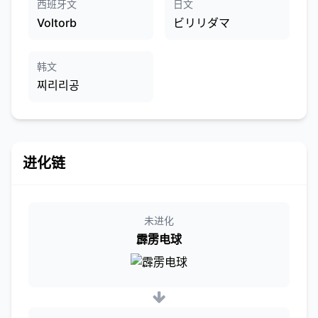
西班牙文
日文
Voltorb
ビリリダマ
韩文
찌리리공
进化链
未进化
霹雳电球