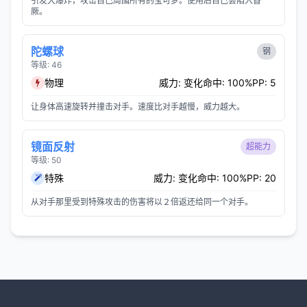
引发大爆炸，攻击自己周围所有的宝可梦。使用后自己会陷入昏
厥。
陀螺球
钢
等级: 46
物理
威力: 变化
命中: 100%
PP: 5
让身体高速旋转并撞击对手。速度比对手越慢，威力越大。
镜面反射
超能力
等级: 50
特殊
威力: 变化
命中: 100%
PP: 20
从对手那里受到特殊攻击的伤害将以２倍返还给同一个对手。