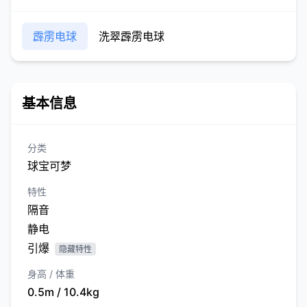
霹雳电球
洗翠霹雳电球
基本信息
分类
球宝可梦
特性
隔音
静电
引爆
隐藏特性
身高 / 体重
0.5m / 10.4kg