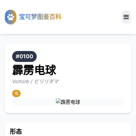
工具
宝可梦图鉴百科
关于
#0100
霹雳电球
Voltorb / ビリリダマ
电
形态