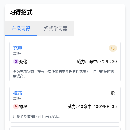
习得招式
升级习得
招式学习器
充电
电
等级: —
变化
威力: -
命中: -%
PP: 20
变为充电状态，提高下次使出的电属性的招式威力。自己的特防也
会提高。
撞击
一般
等级: —
物理
威力: 40
命中: 100%
PP: 35
用整个身体撞向对手进行攻击。