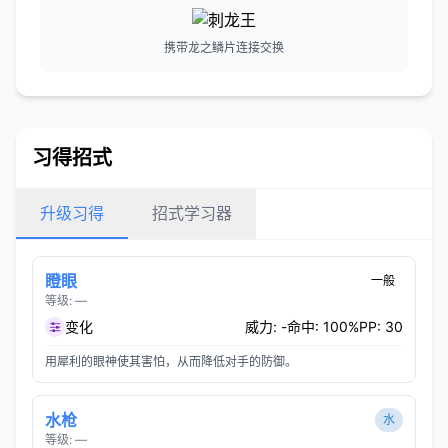
携带龙之鳞片连接交换
习得招式
升级习得
招式学习器
瞪眼
一般
等级: —
变化
威力: -
命中: 100%
PP: 30
用犀利的眼神使其害怕，从而降低对手的防御。
水枪
水
等级: —