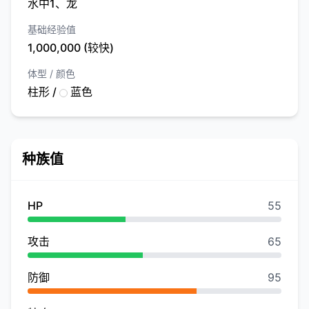
水中1、龙
基础经验值
1,000,000 (较快)
体型 / 颜色
柱形 /
蓝色
种族值
HP
55
攻击
65
防御
95