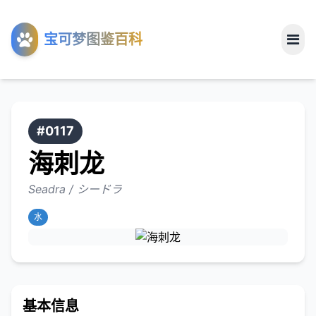
工具
宝可梦图鉴百科
关于
#0117
海刺龙
Seadra / シードラ
水
基本信息