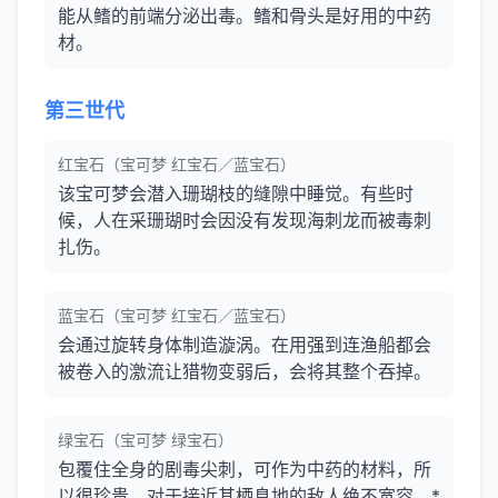
能从鳍的前端分泌出毒。鳍和骨头是好用的中药
材。
第三世代
红宝石（宝可梦 红宝石／蓝宝石）
该宝可梦会潜入珊瑚枝的缝隙中睡觉。有些时
候，人在采珊瑚时会因没有发现海刺龙而被毒刺
扎伤。
蓝宝石（宝可梦 红宝石／蓝宝石）
会通过旋转身体制造漩涡。在用强到连渔船都会
被卷入的激流让猎物变弱后，会将其整个吞掉。
绿宝石（宝可梦 绿宝石）
包覆住全身的剧毒尖刺，可作为中药的材料，所
以很珍贵。对于接近其栖息地的敌人绝不宽容。*