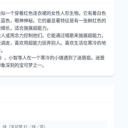
类似一个穿着红色连衣裙的女性人形生物。它有着白色
呈蓝色，眼神神秘。它的最显著特征是有一张鲜红色的
很细长，适合施展超能力。
敌人或用念力控制他们。它能通过唱歌来施展超能力，
些调皮，喜欢用超能力捉弄别人。喜欢生活在寒冷的地
食。
节》，小智等人在一个寒冷的小镇遇到了迷唇姐。迷唇
绿（宝可梦 红／绿／蓝）