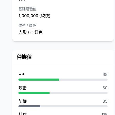
基础经验值
1,000,000 (较快)
体型 / 颜色
人形 /
红色
种族值
HP
65
攻击
50
防御
35
特攻
115