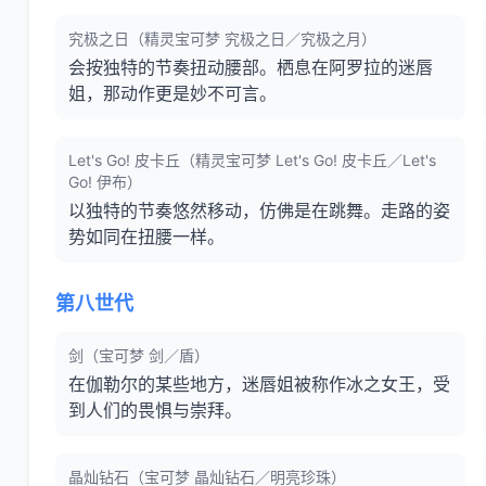
究极之日（精灵宝可梦 究极之日／究极之月）
会按独特的节奏扭动腰部。栖息在阿罗拉的迷唇
姐，那动作更是妙不可言。
Let's Go! 皮卡丘（精灵宝可梦 Let's Go! 皮卡丘／Let's
Go! 伊布）
以独特的节奏悠然移动，仿佛是在跳舞。走路的姿
势如同在扭腰一样。
第八世代
剑（宝可梦 剑／盾）
在伽勒尔的某些地方，迷唇姐被称作冰之女王，受
到人们的畏惧与崇拜。
晶灿钻石（宝可梦 晶灿钻石／明亮珍珠）