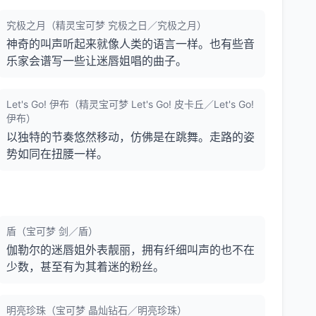
究极之月（精灵宝可梦 究极之日／究极之月）
神奇的叫声听起来就像人类的语言一样。也有些音
乐家会谱写一些让迷唇姐唱的曲子。
Let's Go! 伊布（精灵宝可梦 Let's Go! 皮卡丘／Let's Go!
伊布）
以独特的节奏悠然移动，仿佛是在跳舞。走路的姿
势如同在扭腰一样。
盾（宝可梦 剑／盾）
伽勒尔的迷唇姐外表靓丽，拥有纤细叫声的也不在
少数，甚至有为其着迷的粉丝。
明亮珍珠（宝可梦 晶灿钻石／明亮珍珠）