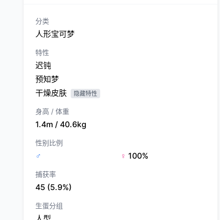
分类
人形宝可梦
特性
迟钝
预知梦
干燥皮肤
隐藏特性
身高 / 体重
1.4m / 40.6kg
性别比例
♂
♀
100%
捕获率
45 (5.9%)
生蛋分组
人型