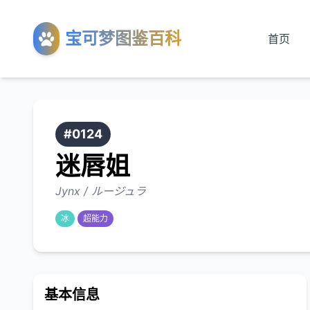
宝可梦图鉴百科
首页
#0124
迷唇姐
Jynx / ルージュラ
冰
超能力
基本信息