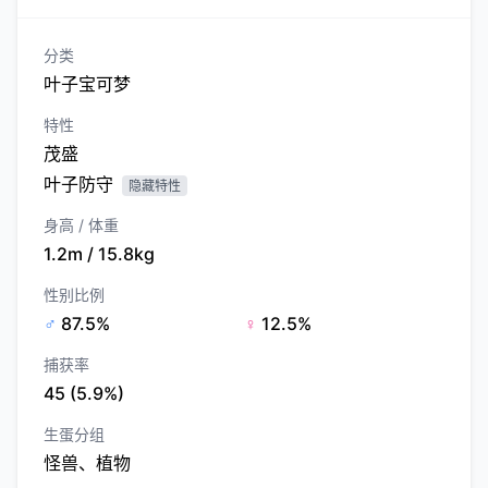
分类
叶子宝可梦
特性
茂盛
叶子防守
隐藏特性
身高 / 体重
1.2m / 15.8kg
性别比例
♂
87.5%
♀
12.5%
捕获率
45 (5.9%)
生蛋分组
怪兽、植物