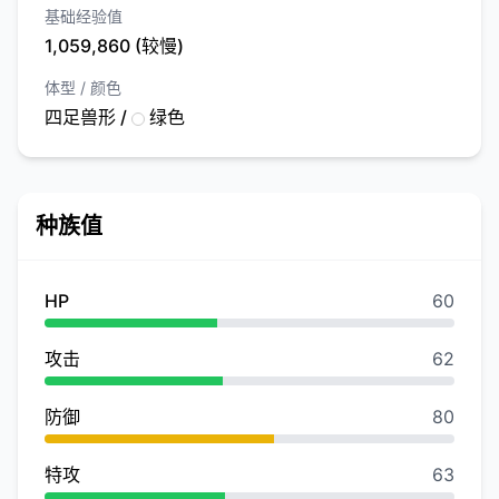
基础经验值
1,059,860 (较慢)
体型 / 颜色
四足兽形 /
绿色
种族值
HP
60
攻击
62
防御
80
特攻
63