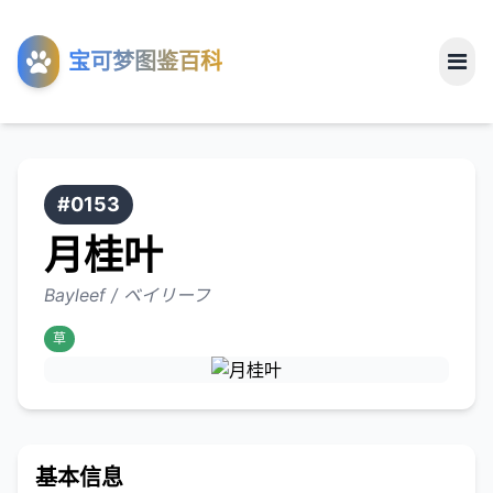
工具
宝可梦图鉴百科
关于
#0153
月桂叶
Bayleef / ベイリーフ
草
基本信息