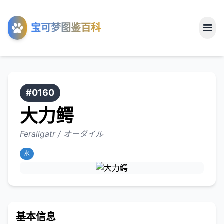
工具
宝可梦图鉴百科
关于
#0160
大力鳄
Feraligatr / オーダイル
水
基本信息