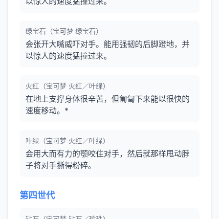
以惊人的速度猛撞过来。
绿宝石（宝可梦 绿宝石）
会张开大嘴威吓对手。能用强韧的后脚蹬地，并
以惊人的速度猛撞过来。
火红（宝可梦 火红／叶绿）
在地上支撑身体很辛苦，但匍匐下来能以很快的
速度移动。*
叶绿（宝可梦 火红／叶绿）
会用大而有力的颚咬住对手，然后就那样甩动脖
子将对手撕得粉碎。
第四世代
钻石（宝可梦 钻石／珍珠）