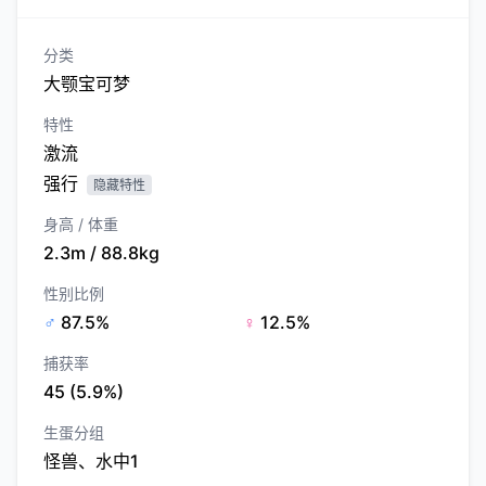
分类
大颚宝可梦
特性
激流
强行
隐藏特性
身高 / 体重
2.3m / 88.8kg
性别比例
♂
87.5%
♀
12.5%
捕获率
45 (5.9%)
生蛋分组
怪兽、水中1