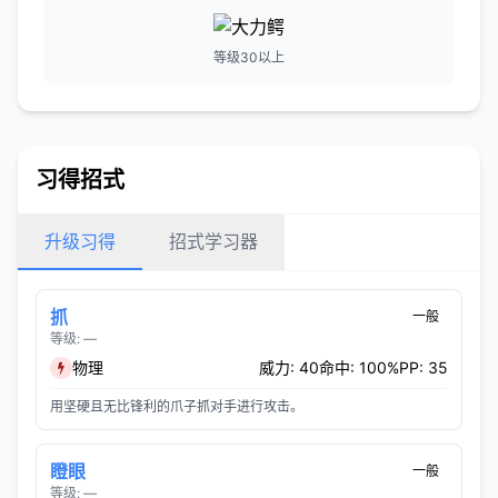
等级30以上
习得招式
升级习得
招式学习器
抓
一般
等级: —
物理
威力: 40
命中: 100%
PP: 35
用坚硬且无比锋利的爪子抓对手进行攻击。
瞪眼
一般
等级: —