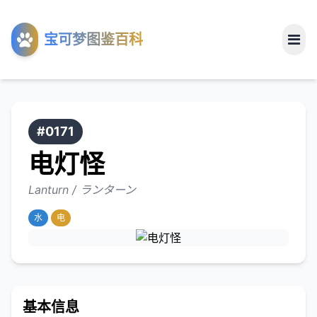
工具
宝可梦图鉴百科
关于
#0171
电灯怪
Lanturn / ランターン
水
电
基本信息