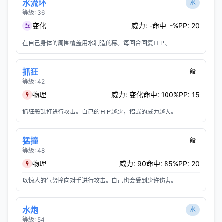
水流环
水
等级: 36
变化
威力: -
命中: -%
PP: 20
在自己身体的周围覆盖用水制造的幕。每回合回复ＨＰ。
抓狂
一般
等级: 42
物理
威力: 变化
命中: 100%
PP: 15
抓狂般乱打进行攻击。自己的ＨＰ越少，招式的威力越大。
猛撞
一般
等级: 48
物理
威力: 90
命中: 85%
PP: 20
以惊人的气势撞向对手进行攻击。自己也会受到少许伤害。
水炮
水
等级: 54