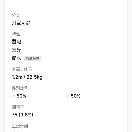
分类
灯宝可梦
特性
蓄电
发光
储水
隐藏特性
身高 / 体重
1.2m / 22.5kg
性别比例
♂
50%
♀
50%
捕获率
75 (9.8%)
生蛋分组