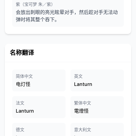
紫（宝可梦 朱／紫）
会放出刺眼的亮光眩晕对手，然后趁对手无法动
弹时将其整个吞下。
名称翻译
简体中文
英文
电灯怪
Lanturn
法文
繁体中文
Lanturn
電燈怪
德文
意大利文