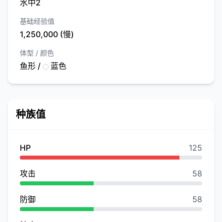
水中2
基础经验值
1,250,000 (慢)
体型 / 颜色
鱼形 /
蓝色
种族值
HP
125
攻击
58
防御
58