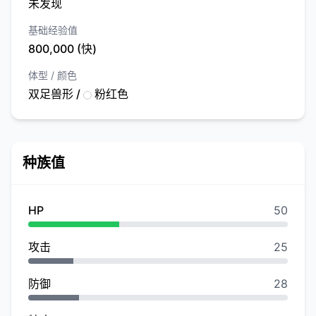
未发现
基础经验值
800,000 (快)
体型 / 颜色
双足兽形 /
粉红色
种族值
HP
50
攻击
25
防御
28