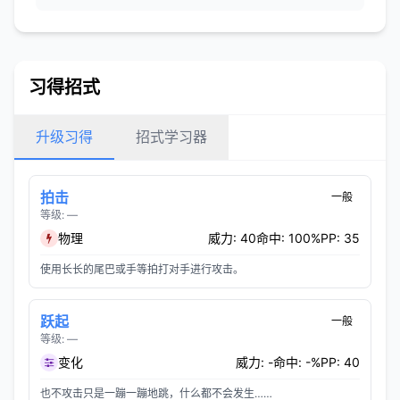
习得招式
升级习得
招式学习器
拍击
一般
等级: —
物理
威力: 40
命中: 100%
PP: 35
使用长长的尾巴或手等拍打对手进行攻击。
跃起
一般
等级: —
变化
威力: -
命中: -%
PP: 40
也不攻击只是一蹦一蹦地跳，什么都不会发生……