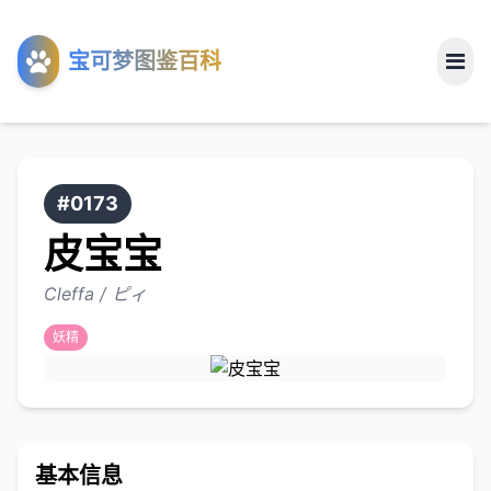
工具
宝可梦图鉴百科
关于
#0173
皮宝宝
Cleffa / ピィ
妖精
基本信息