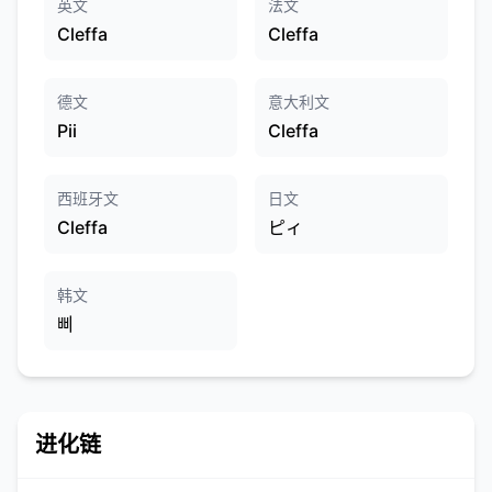
英文
法文
Cleffa
Cleffa
德文
意大利文
Pii
Cleffa
西班牙文
日文
Cleffa
ピィ
韩文
삐
进化链