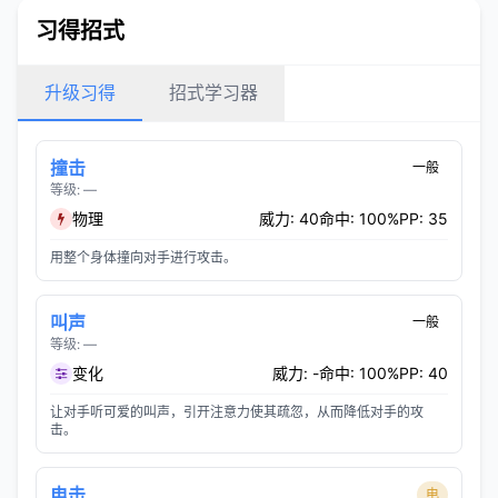
习得招式
升级习得
招式学习器
撞击
一般
等级: —
物理
威力: 40
命中: 100%
PP: 35
用整个身体撞向对手进行攻击。
叫声
一般
等级: —
变化
威力: -
命中: 100%
PP: 40
让对手听可爱的叫声，引开注意力使其疏忽，从而降低对手的攻
击。
电击
电