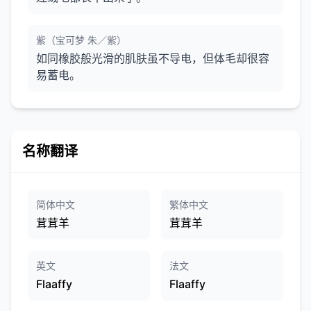
紫（宝可梦 朱／紫）
如同橡胶般光滑的肌肤虽不导电，但体毛却很容
易蓄电。
名称翻译
简体中文
繁体中文
茸茸羊
茸茸羊
英文
法文
Flaaffy
Flaaffy