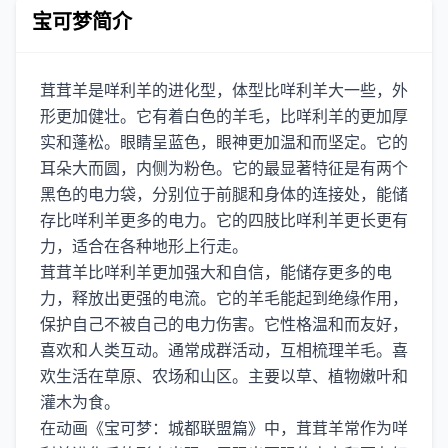
宝可梦简介
茸茸羊是咩利羊的进化型，体型比咩利羊大一些，外
形更加健壮。它有着白色的羊毛，比咩利羊的更加厚
实和蓬松。眼睛呈蓝色，眼神更加温和而坚定。它的
耳朵大而圆，内侧为粉色。它的最显著特征是有两个
黑色的电力袋，分别位于前腿和身体的连接处，能储
存比咩利羊更多的电力。它的四肢比咩利羊更长更有
力，适合在各种地形上行走。
茸茸羊比咩利羊更加强大和自信，能储存更多的电
力，释放出更强的电流。它的羊毛能起到绝缘作用，
保护自己不被自己的电力伤害。它性格温和而友好，
喜欢和人类互动。通常成群活动，互相梳理羊毛。喜
欢生活在草原、农场和山区。主要以草、植物嫩叶和
灌木为食。
在动画《宝可梦：城都联盟篇》中，茸茸羊常作为咩