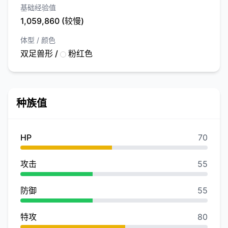
基础经验值
1,059,860 (较慢)
体型 / 颜色
双足兽形 /
粉红色
种族值
HP
70
攻击
55
防御
55
特攻
80