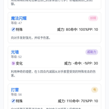
用软绵绵的绒毛包裹住自己的身体进行守护。巨幅提高自己的防
御。
魔法闪耀
妖精
等级: 47
特殊
威力: 80
命中: 100%
PP: 10
向对手发射强光，并给予伤害。
光墙
超能力
等级: 52
变化
威力: -
命中: -%
PP: 30
利用神奇的墙壁，在５回合内减弱从对手那里受到的特殊攻击的伤
害。
打雷
电
等级: 56
特殊
威力: 110
命中: 70%
PP: 10