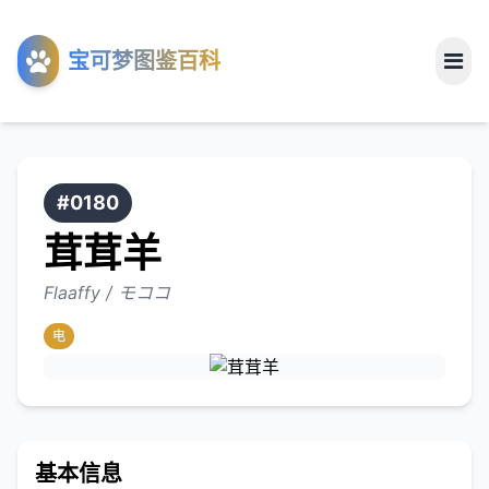
工具
宝可梦图鉴百科
关于
#0180
茸茸羊
Flaaffy / モココ
电
基本信息