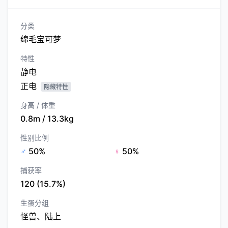
分类
绵毛宝可梦
特性
静电
正电
隐藏特性
身高 / 体重
0.8m / 13.3kg
性别比例
♂
50%
♀
50%
捕获率
120 (15.7%)
生蛋分组
怪兽、陆上