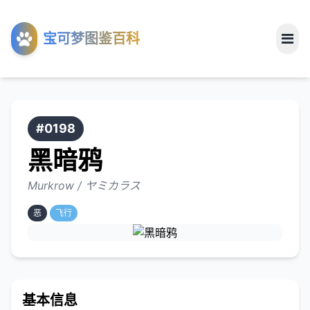
工具
宝可梦图鉴百科
关于
#0198
黑暗鸦
Murkrow / ヤミカラス
恶
飞行
基本信息