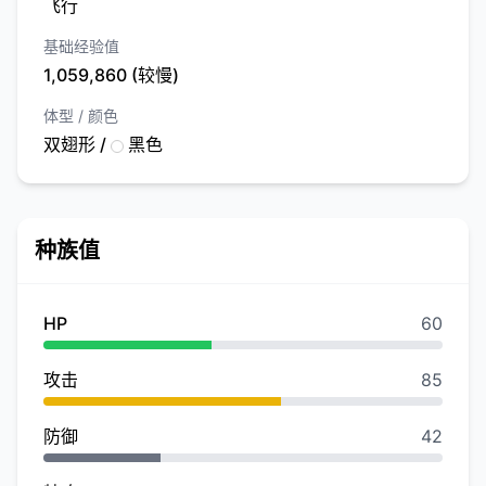
飞行
基础经验值
1,059,860 (较慢)
体型 / 颜色
双翅形 /
黑色
种族值
HP
60
攻击
85
防御
42